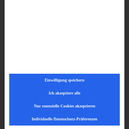
Ob Regelkrankenhaus, Fachklinik oder Universitätsklinikum
– WIRMED liefert examinierte Krankenpfleger/innen,
Gesundheits- und Krankenpfleger/innen sowie Spezialisten
für Intensiv, OP oder Notaufnahme. Wir verstehen die
besonderen Anforderungen des Klinikbetriebs und besetzen
Vakanzen auch über Nacht.
Stationäre Pflegeeinrichtungen & Altenheime
Langzeitpflege, Kurzzeitpflege, besondere Wohnformen –
WIRMED stellt examinierten Pflegepersonal, das Ihren
Pflegeschlüssel sichert und sich nahtlos in Ihr bestehendes
Einwilligung speichern
Team integriert. Keine aufwändige Einarbeitung: Unsere
Fachkräfte sind eigenständig einsatzfähig.
Ich akzeptiere alle
Ambulante Pflegedienste
Nur essenzielle Cookies akzeptieren
Touren, die nicht besetzt werden können, gefährden Ihre
Individuelle Datenschutz-Präferenzen
Kunden und Ihre Konzession. WIRMED stellt Ihnen