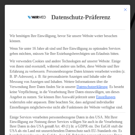
Mit dies
Datenschutz-Präferenz
Wir benötigen Ihre Einwilligung, bevor Sie unsere Website weiter besuchen
können.
Wenn Sie unter 16 Jahre alt sind und Ihre Einwilligung zu optionalen Services
Jobs
geben möchten, müssen Sie Ihre Erziehungsberechtigten um Erlaubnis bitten.
Für Jobsuchende
Wir verwenden Cookies und andere Technologien auf unserer Website. Einige
Für Unternehmen
von ihnen sind essenziell, während andere uns helfen, diese Website und Ihre
Erfahrung zu verbessern.
Personenbezogene Daten können verarbeitet werden (z.
B. IP-Adressen), z. B. für personalisierte Anzeigen und Inhalte oder die
Personaldienstleister
Messung von Anzeigen und Inhalten.
Weitere Informationen über die
Verwendung Ihrer Daten finden Sie in unserer
Datenschutzerklärung
.
Es besteht
Pflege
keine Verpflichtung, in die Verarbeitung Ihrer Daten einzuwilligen, um dieses
Angebot zu nutzen.
Sie können Ihre Auswahl jederzeit unter
Einstellungen
widerrufen oder anpassen.
Bitte beachten Sie, dass aufgrund individueller
Pflegepersonal
Einstellungen möglicherweise nicht alle Funktionen der Website verfügbar sind.
Köln
Einige Services verarbeiten personenbezogene Daten in den USA. Mit Ihrer
Pflegepersonal
Einwilligung zur Nutzung dieser Services willigen Sie auch in die Verarbeitung
Bonn
Ihrer Daten in den USA gemäß Art. 49 (1) lit. a GDPR ein. Der EuGH stuft die
USA als ein Land mit unzureichendem Datenschutz nach EU-Standards ein. Es
Pflegepersonal