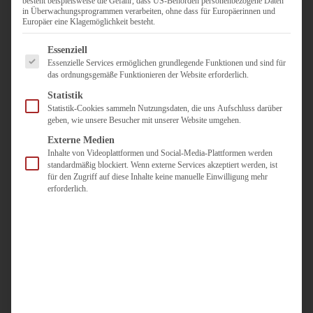
besteht beispielsweise die Gefahr, dass US-Behörden personenbezogene Daten
in Überwachungsprogrammen verarbeiten, ohne dass für Europäerinnen und
Duisburg
Europäer eine Klagemöglichkeit besteht.
Pflegepersonal
Es folgt eine Liste der Service-Gruppen, für die eine Einwilligun
Dortmund
Essenziell
Essenzielle Services ermöglichen grundlegende Funktionen und sind für
Pflegepersonal
das ordnungsgemäße Funktionieren der Website erforderlich.
Düsseldorf
Statistik
Personaldienstleister
Statistik-Cookies sammeln Nutzungsdaten, die uns Aufschluss darüber
geben, wie unsere Besucher mit unserer Website umgehen.
Pädagogik
Über uns
Externe Medien
Inhalte von Videoplattformen und Social-Media-Plattformen werden
Kontakt
standardmäßig blockiert. Wenn externe Services akzeptiert werden, ist
für den Zugriff auf diese Inhalte keine manuelle Einwilligung mehr
erforderlich.
Jobs
Für
Jobsuchende
Für
Unternehmen