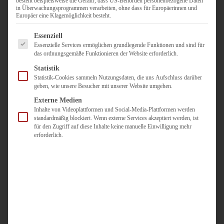
besteht beispielsweise die Gefahr, dass US-Behörden personenbezogene Daten
in Überwachungsprogrammen verarbeiten, ohne dass für Europäerinnen und
Duisburg
Europäer eine Klagemöglichkeit besteht.
Pflegepersonal
Es folgt eine Liste der Service-Gruppen, für die eine Einwilligun
Dortmund
Essenziell
Essenzielle Services ermöglichen grundlegende Funktionen und sind für
Pflegepersonal
das ordnungsgemäße Funktionieren der Website erforderlich.
Düsseldorf
Statistik
Personaldienstleister
Statistik-Cookies sammeln Nutzungsdaten, die uns Aufschluss darüber
geben, wie unsere Besucher mit unserer Website umgehen.
Pädagogik
Über uns
Externe Medien
Inhalte von Videoplattformen und Social-Media-Plattformen werden
Kontakt
standardmäßig blockiert. Wenn externe Services akzeptiert werden, ist
für den Zugriff auf diese Inhalte keine manuelle Einwilligung mehr
erforderlich.
Jobs
Für
Jobsuchende
Für
Unternehmen