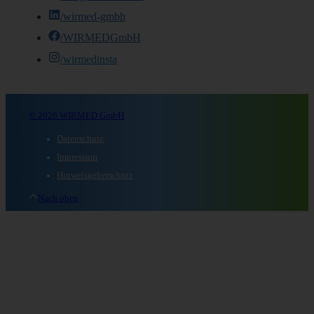
/wirmed-gmbh
/WIRMEDGmbH
/wirmedinsta
© 2026 WIRMED GmbH
Datenschutz
Impressum
Hinweisgeberschutz
Nach oben