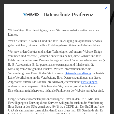
Mit dies
Datenschutz-Präferenz
Wir benötigen Ihre Einwilligung, bevor Sie unsere Website weiter besuchen
können.
Wenn Sie unter 16 Jahre alt sind und Ihre Einwilligung zu optionalen Services
Jobs
geben möchten, müssen Sie Ihre Erziehungsberechtigten um Erlaubnis bitten.
Für Jobsuchende
Wir verwenden Cookies und andere Technologien auf unserer Website. Einige
Für Unternehmen
von ihnen sind essenziell, während andere uns helfen, diese Website und Ihre
Erfahrung zu verbessern.
Personenbezogene Daten können verarbeitet werden (z.
B. IP-Adressen), z. B. für personalisierte Anzeigen und Inhalte oder die
Personaldienstleister
Messung von Anzeigen und Inhalten.
Weitere Informationen über die
Verwendung Ihrer Daten finden Sie in unserer
Datenschutzerklärung
.
Es besteht
Pflege
keine Verpflichtung, in die Verarbeitung Ihrer Daten einzuwilligen, um dieses
Angebot zu nutzen.
Sie können Ihre Auswahl jederzeit unter
Einstellungen
widerrufen oder anpassen.
Bitte beachten Sie, dass aufgrund individueller
Pflegepersonal
Einstellungen möglicherweise nicht alle Funktionen der Website verfügbar sind.
Köln
Einige Services verarbeiten personenbezogene Daten in den USA. Mit Ihrer
Pflegepersonal
Einwilligung zur Nutzung dieser Services willigen Sie auch in die Verarbeitung
Bonn
Ihrer Daten in den USA gemäß Art. 49 (1) lit. a GDPR ein. Der EuGH stuft die
USA als ein Land mit unzureichendem Datenschutz nach EU-Standards ein. Es
Pflegepersonal