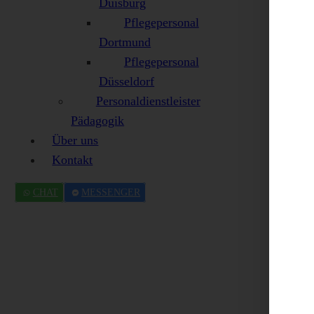
Duisburg
Pflegepersonal
Dortmund
Pflegepersonal
Düsseldorf
Personaldienstleister
Pädagogik
Über uns
Kontakt
CHAT
MESSENGER