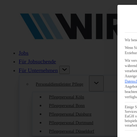
Wir benö
Wenn Sie
Jobs
Erziehun
Wir verw
Für Jobsuchende
während 
Für Unternehmen
verarbei
Anzeigen
Datensc
Personaldienstleister Pflege
Angebot
beachten
Pflegepersonal Köln
verfügba
Pflegepersonal Bonn
Einige S
Services
Pflegepersonal Duisburg
EuGH st
beispie
Pflegepersonal Dortmund
verarbei
Pflegepersonal Düsseldorf