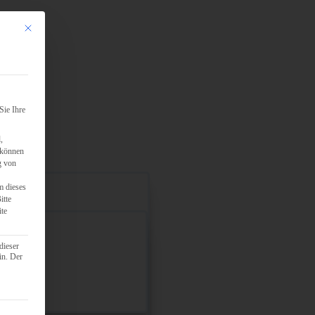
Mit diesem Button wird der Dialog geschlossen. Seine Funktionalität ist identisch mit d
Sie Ihre
,
 können
g von
m dieses
itte
ite
dieser
in. Der