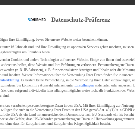
Datenschutz-Präferenz
tigen Ihre Einwilligung, bevor Sie unsere Website weiter besuchen können.
 unter 16 Jahre alt sind und Ihre Einwilligung zu optionalen Services geben möchten, müssen 
gsberechtigten um Erlaubnis bitten.
enden Cookies und andere Technologien auf unserer Website. Einige von ihnen sind essenziell
andere uns helfen, diese Website und Ihre Erfahrung zu verbessern.
Personenbezogene Daten
tet werden (z. B. IP-Adressen), z. B. für personalisierte Anzeigen und Inhalte oder die Messun
 und Inhalten.
Weitere Informationen über die Verwendung Ihrer Daten finden Sie in unserer
hutzerklärung
.
Es besteht keine Verpflichtung, in die Verarbeitung Ihrer Daten einzuwilligen, u
 zu nutzen.
Sie können Ihre Auswahl jederzeit unter
Einstellungen
widerrufen oder anpassen.
B
 Sie, dass aufgrund individueller Einstellungen möglicherweise nicht alle Funktionen der Webs
r sind.
ervices verarbeiten personenbezogene Daten in den USA. Mit Ihrer Einwilligung zur Nutzung 
 willigen Sie auch in die Verarbeitung Ihrer Daten in den USA gemäß Art. 49 (1) lit. a GDPR e
uft die USA als ein Land mit unzureichendem Datenschutz nach EU-Standards ein. Es besteht
lsweise die Gefahr, dass US-Behörden personenbezogene Daten in Überwachungsprogrammen
ten, ohne dass für Europäerinnen und Europäer eine Klagemöglichkeit besteht.