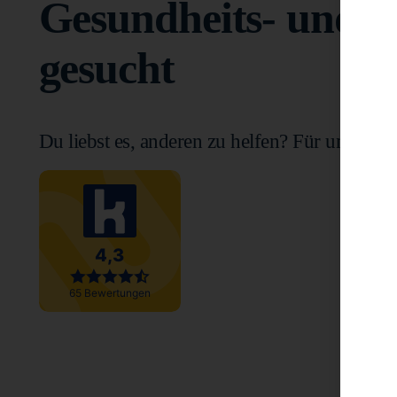
Gesundheits- und K
gesucht
Du liebst es, anderen zu helfen? Für uns ist 