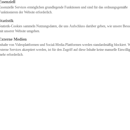
lgt eine Liste der Service-Gruppen, für die eine Einwilligung
Essenziell
Essenzielle Services ermöglichen grundlegende Funktionen und sind für das ordnungsgemäße
Funktionieren der Website erforderlich.
Statistik
Statistik-Cookies sammeln Nutzungsdaten, die uns Aufschluss darüber geben, wie unsere Besu
mit unserer Website umgehen.
Externe Medien
Inhalte von Videoplattformen und Social-Media-Plattformen werden standardmäßig blockiert. 
externe Services akzeptiert werden, ist für den Zugriff auf diese Inhalte keine manuelle Einwill
mehr erforderlich.