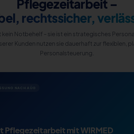
Pflegezeitarbeit –
bel, rechtssicher, verläs
st kein Notbehelf – sie ist ein strategisches Person
serer Kunden nutzen sie dauerhaft zur flexiblen, 
Personalsteuerung.
SSUNG NACH AÜG
rt Pflegezeitarbeit mit WIRMED