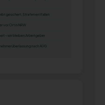
eibt gesichert, Strafen entfallen
r vor Ort in NRW
it – wir bleiben Arbeitgeber
tnehmerüberlassung nach AÜG