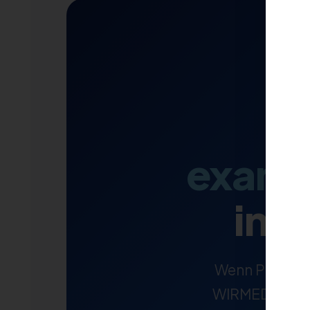
examin
in 
Wenn Personal
WIRMED liefert