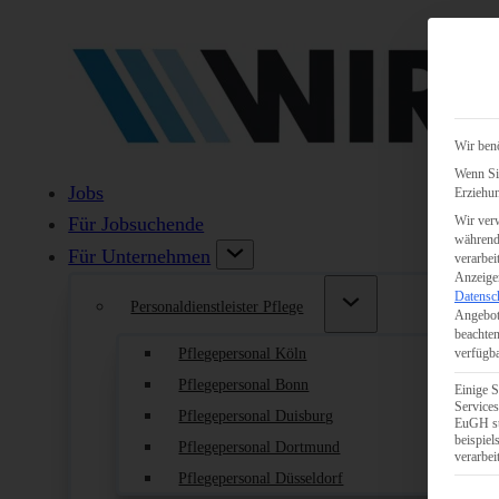
Wir benö
Wenn Sie
Jobs
Erziehun
Wir verw
Für Jobsuchende
während 
Für Unternehmen
verarbei
Anzeigen
Datensc
Personaldienstleister Pflege
Angebot
beachten
Pflegepersonal Köln
verfügba
Pflegepersonal Bonn
Einige S
Services
Pflegepersonal Duisburg
EuGH st
beispie
Pflegepersonal Dortmund
verarbei
Pflegepersonal Düsseldorf