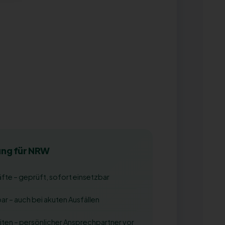
ng für NRW
fte – geprüft, sofort einsetzbar
bar – auch bei akuten Ausfällen
iten – persönlicher Ansprechpartner vor