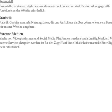
lgt eine Liste der Service-Gruppen, für die eine Einwilligung
Essenziell
Essenzielle Services ermöglichen grundlegende Funktionen und sind für das ordnungsgemäße
Funktionieren der Website erforderlich.
Statistik
Statistik-Cookies sammeln Nutzungsdaten, die uns Aufschluss darüber geben, wie unsere Besu
mit unserer Website umgehen.
Externe Medien
Inhalte von Videoplattformen und Social-Media-Plattformen werden standardmäßig blockiert. 
externe Services akzeptiert werden, ist für den Zugriff auf diese Inhalte keine manuelle Einwill
mehr erforderlich.