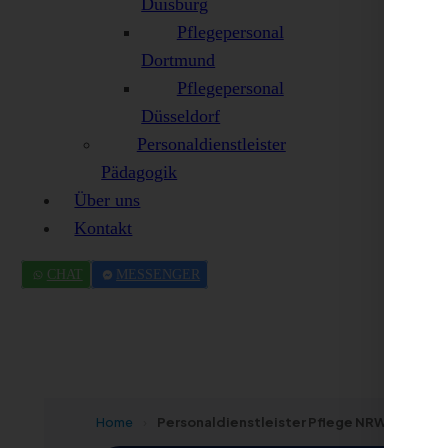
Duisburg
Pflegepersonal
Dortmund
Pflegepersonal
Düsseldorf
Personaldienstleister
Pädagogik
Über uns
Kontakt
CHAT
MESSENGER
Home
›
Personaldienstleister Pflege NRW