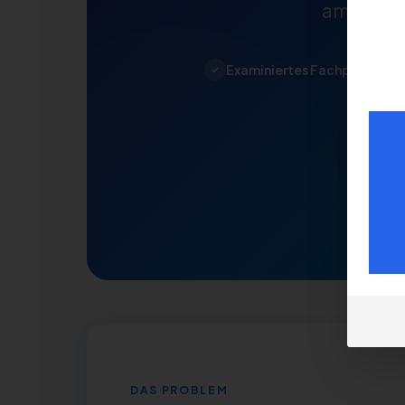
ambulante
Examiniertes Fachpersonal
✓
DAS PROBLEM