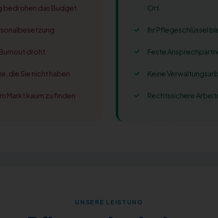
ng bedrohen das Budget
Ort
rsonalbesetzung
Ihr Pflegeschlüssel bl
 Burnout droht
Feste Ansprechpartne
, die Sie nicht haben
Keine Verwaltungsarbe
em Markt kaum zu finden
Rechtssichere Arbei
UNSERE LEISTUNG