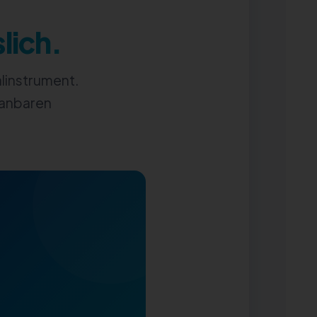
slich.
alinstrument.
planbaren