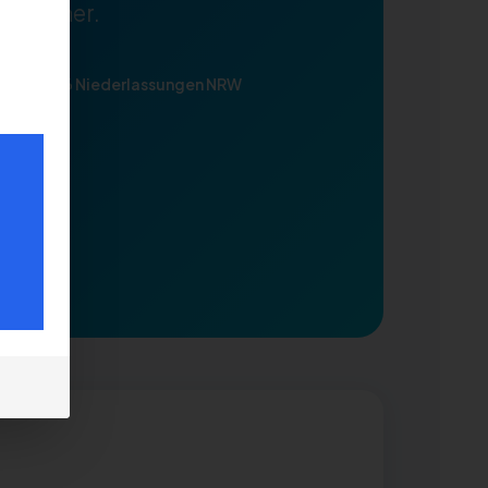
htssicher.
h AÜG
6 Niederlassungen NRW
✓