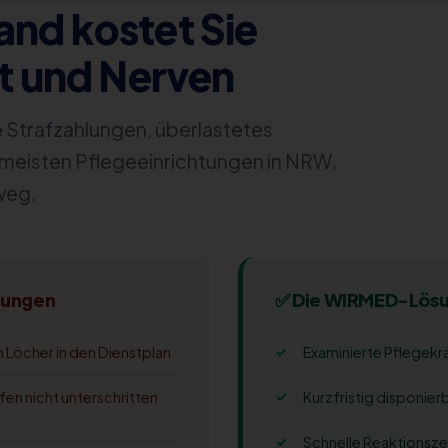
and kostet Sie
it und Nerven
Strafzahlungen, überlastetes
meisten Pflegeeinrichtungen in NRW.
weg.
rungen
✅ Die WIRMED-Lösu
 Löcher in den Dienstplan
Examinierte Pflegekrä
en nicht unterschritten
Kurzfristig disponier
Schnelle Reaktionsze