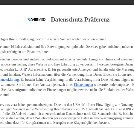
Datenschutz-Präferenz
tigen Ihre Einwilligung, bevor Sie unsere Website weiter besuchen können.
 unter 16 Jahre alt sind und Ihre Einwilligung zu optionalen Services geben möchten, müssen 
gsberechtigten um Erlaubnis bitten.
enden Cookies und andere Technologien auf unserer Website. Einige von ihnen sind essenziell
andere uns helfen, diese Website und Ihre Erfahrung zu verbessern.
Personenbezogene Daten
tet werden (z. B. IP-Adressen), z. B. für personalisierte Anzeigen und Inhalte oder die Messun
 und Inhalten.
Weitere Informationen über die Verwendung Ihrer Daten finden Sie in unserer
hutzerklärung
.
Es besteht keine Verpflichtung, in die Verarbeitung Ihrer Daten einzuwilligen, u
 zu nutzen.
Sie können Ihre Auswahl jederzeit unter
Einstellungen
widerrufen oder anpassen.
B
 Sie, dass aufgrund individueller Einstellungen möglicherweise nicht alle Funktionen der Webs
r sind.
ervices verarbeiten personenbezogene Daten in den USA. Mit Ihrer Einwilligung zur Nutzung 
 willigen Sie auch in die Verarbeitung Ihrer Daten in den USA gemäß Art. 49 (1) lit. a GDPR e
uft die USA als ein Land mit unzureichendem Datenschutz nach EU-Standards ein. Es besteht
lsweise die Gefahr, dass US-Behörden personenbezogene Daten in Überwachungsprogrammen
ten, ohne dass für Europäerinnen und Europäer eine Klagemöglichkeit besteht.