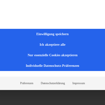
 Dienste in NRW – schnell, verlässlich und rec
Kurzfristig verfügbar
ISO-zertifiziert
Rechtssicher nac
✓
✓
✓
Einwilligung speichern
Jetzt Personal anfragen
☎ Direkt anrufen
Ich akzeptiere alle
Kostenlos & unverbindlich · Antwort binnen 24 Stunden
Nur essenzielle Cookies akzeptieren
Individuelle Datenschutz-Präferenzen
Präferenzen
Datenschutzerklärung
Impressum