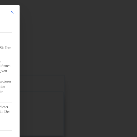
Mit diesem Button wird der Dialog geschlossen. Seine Funktionalität ist identisch mit d
Sie Ihre
,
 können
g von
m dieses
itte
ite
dieser
in. Der