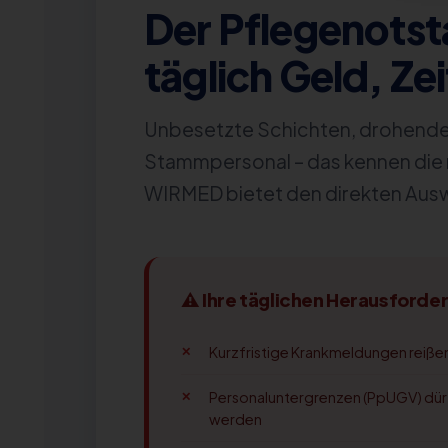
Der Pflegenotst
täglich Geld, Ze
Unbesetzte Schichten, drohende 
Stammpersonal – das kennen die 
WIRMED bietet den direkten Aus
⚠ Ihre täglichen Herausforde
Kurzfristige Krankmeldungen reißen
Personaluntergrenzen (PpUGV) dürf
werden