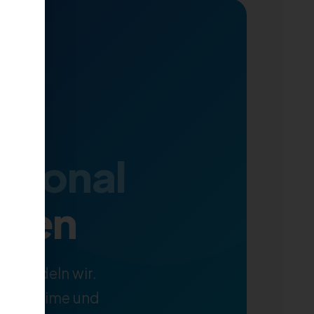
ersonal
alen
, handeln wir.
Pflegeheime und