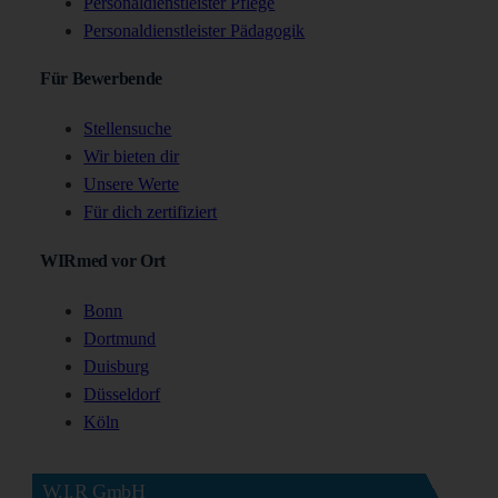
Personaldienstleister Pflege
Personaldienstleister Pädagogik
Für Bewerbende
Stellensuche
Wir bieten dir
Unsere Werte
Für dich zertifiziert
WIRmed vor Ort
Bonn
Dortmund
Duisburg
Düsseldorf
Köln
W.I.R GmbH