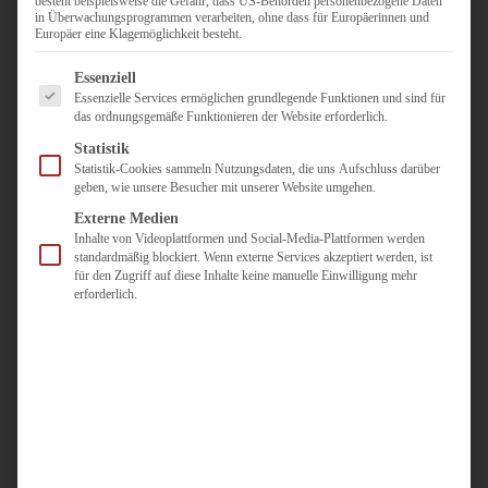
besteht beispielsweise die Gefahr, dass US-Behörden personenbezogene Daten
in Überwachungsprogrammen verarbeiten, ohne dass für Europäerinnen und
Duisburg
Europäer eine Klagemöglichkeit besteht.
Pflegepersonal
Es folgt eine Liste der Service-Gruppen, für die eine Einwilligun
Dortmund
Essenziell
Essenzielle Services ermöglichen grundlegende Funktionen und sind für
Pflegepersonal
das ordnungsgemäße Funktionieren der Website erforderlich.
Düsseldorf
Statistik
Personaldienstleister
Statistik-Cookies sammeln Nutzungsdaten, die uns Aufschluss darüber
geben, wie unsere Besucher mit unserer Website umgehen.
Pädagogik
Über uns
Externe Medien
Inhalte von Videoplattformen und Social-Media-Plattformen werden
Kontakt
standardmäßig blockiert. Wenn externe Services akzeptiert werden, ist
für den Zugriff auf diese Inhalte keine manuelle Einwilligung mehr
erforderlich.
Jobs
Für
Jobsuchende
Für
Unternehmen