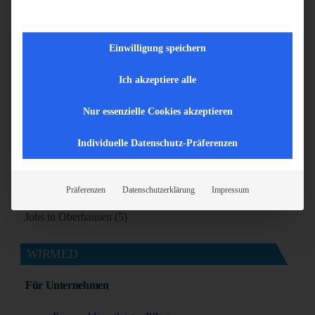
Jobs in Ihrer Region
Einwilligung speichern
Jobs in Aachen (5)
Jobs in Bonn (7)
Ich akzeptiere alle
Jobs in Bottrop (5)
Jobs in Dortmund (9)
Nur essenzielle Cookies akzeptieren
Jobs in Duisburg (6)
Individuelle Datenschutz-Präferenzen
Jobs in Essen (5)
Jobs in Köln (8)
Jobs in Krefeld (5)
Präferenzen
Datenschutzerklärung
Impressum
Jobs in Mönchengladbach (7)
Jobs in Oberhausen (5)
WIRMED
Für Unternehmen