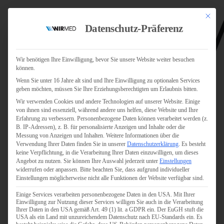
Mit dies
Datenschutz-Präferenz
Wir benötigen Ihre Einwilligung, bevor Sie unsere Website weiter besuchen
können.
Wenn Sie unter 16 Jahre alt sind und Ihre Einwilligung zu optionalen Services
Jobs
geben möchten, müssen Sie Ihre Erziehungsberechtigten um Erlaubnis bitten.
Für Jobsuchende
Wir verwenden Cookies und andere Technologien auf unserer Website. Einige
Für Unternehmen
von ihnen sind essenziell, während andere uns helfen, diese Website und Ihre
Erfahrung zu verbessern.
Personenbezogene Daten können verarbeitet werden (z.
B. IP-Adressen), z. B. für personalisierte Anzeigen und Inhalte oder die
Personaldienstleister
Messung von Anzeigen und Inhalten.
Weitere Informationen über die
Verwendung Ihrer Daten finden Sie in unserer
Datenschutzerklärung
.
Es besteht
Pflege
keine Verpflichtung, in die Verarbeitung Ihrer Daten einzuwilligen, um dieses
Angebot zu nutzen.
Sie können Ihre Auswahl jederzeit unter
Einstellungen
widerrufen oder anpassen.
Bitte beachten Sie, dass aufgrund individueller
Pflegepersonal
Einstellungen möglicherweise nicht alle Funktionen der Website verfügbar sind.
Köln
Einige Services verarbeiten personenbezogene Daten in den USA. Mit Ihrer
Pflegepersonal
Einwilligung zur Nutzung dieser Services willigen Sie auch in die Verarbeitung
Bonn
Ihrer Daten in den USA gemäß Art. 49 (1) lit. a GDPR ein. Der EuGH stuft die
USA als ein Land mit unzureichendem Datenschutz nach EU-Standards ein. Es
Pflegepersonal