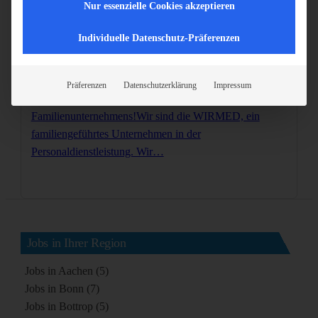
Nur essenzielle Cookies akzeptieren
Individuelle Datenschutz-Präferenzen
Altenpfleger (m/w/d)
45768 Marl
Vollzeit
Präferenzen
Datenschutzerklärung
Impressum
Pflege mit Herz und Seele - Werde Teil unseres
Familienunternehmens!Wir sind die WIRMED, ein
familiengeführtes Unternehmen in der
Personaldienstleistung. Wir…
Jobs in Ihrer Region
Jobs in Aachen (5)
Jobs in Bonn (7)
Jobs in Bottrop (5)