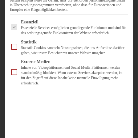
besteht beispielsweise die Gefahr, dass US-Behörden personenbezogene Daten
in Überwachungsprogrammen verarbeiten, ohne dass für Europäerinnen und
Duisburg
Europäer eine Klagemöglichkeit besteht.
Pflegepersonal
Es folgt eine Liste der Service-Gruppen, für die eine Einwilligun
Dortmund
Essenziell
Essenzielle Services ermöglichen grundlegende Funktionen und sind für
Pflegepersonal
das ordnungsgemäße Funktionieren der Website erforderlich.
Düsseldorf
Statistik
Personaldienstleister
Statistik-Cookies sammeln Nutzungsdaten, die uns Aufschluss darüber
geben, wie unsere Besucher mit unserer Website umgehen.
Pädagogik
Über uns
Externe Medien
Inhalte von Videoplattformen und Social-Media-Plattformen werden
Kontakt
standardmäßig blockiert. Wenn externe Services akzeptiert werden, ist
für den Zugriff auf diese Inhalte keine manuelle Einwilligung mehr
erforderlich.
Jobs
Für
Jobsuchende
Für
Unternehmen