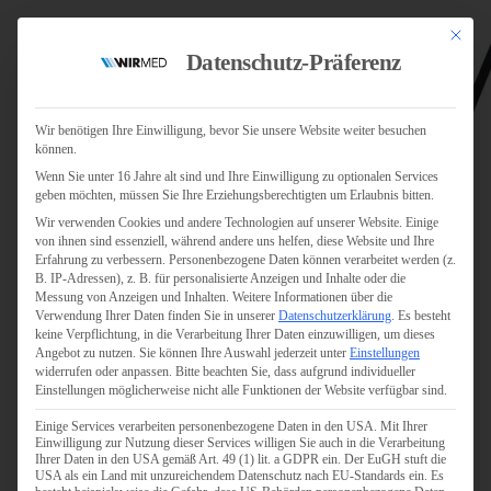
Mit dies
Datenschutz-Präferenz
Wir benötigen Ihre Einwilligung, bevor Sie unsere Website weiter besuchen
können.
Wenn Sie unter 16 Jahre alt sind und Ihre Einwilligung zu optionalen Services
Jobs
geben möchten, müssen Sie Ihre Erziehungsberechtigten um Erlaubnis bitten.
Für Jobsuchende
Wir verwenden Cookies und andere Technologien auf unserer Website. Einige
Für Unternehmen
von ihnen sind essenziell, während andere uns helfen, diese Website und Ihre
Erfahrung zu verbessern.
Personenbezogene Daten können verarbeitet werden (z.
B. IP-Adressen), z. B. für personalisierte Anzeigen und Inhalte oder die
Personaldienstleister
Messung von Anzeigen und Inhalten.
Weitere Informationen über die
Verwendung Ihrer Daten finden Sie in unserer
Datenschutzerklärung
.
Es besteht
Pflege
keine Verpflichtung, in die Verarbeitung Ihrer Daten einzuwilligen, um dieses
Angebot zu nutzen.
Sie können Ihre Auswahl jederzeit unter
Einstellungen
widerrufen oder anpassen.
Bitte beachten Sie, dass aufgrund individueller
Pflegepersonal
Einstellungen möglicherweise nicht alle Funktionen der Website verfügbar sind.
Köln
Einige Services verarbeiten personenbezogene Daten in den USA. Mit Ihrer
Pflegepersonal
Einwilligung zur Nutzung dieser Services willigen Sie auch in die Verarbeitung
Bonn
Ihrer Daten in den USA gemäß Art. 49 (1) lit. a GDPR ein. Der EuGH stuft die
USA als ein Land mit unzureichendem Datenschutz nach EU-Standards ein. Es
Pflegepersonal