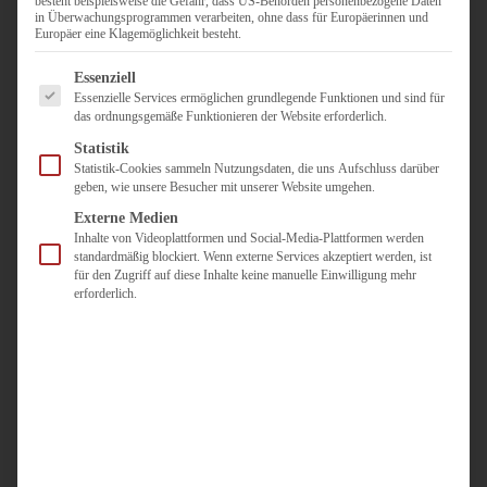
besteht beispielsweise die Gefahr, dass US-Behörden personenbezogene Daten
in Überwachungsprogrammen verarbeiten, ohne dass für Europäerinnen und
Duisburg
Europäer eine Klagemöglichkeit besteht.
Pflegepersonal
Es folgt eine Liste der Service-Gruppen, für die eine Einwilligun
Dortmund
Essenziell
Essenzielle Services ermöglichen grundlegende Funktionen und sind für
Pflegepersonal
das ordnungsgemäße Funktionieren der Website erforderlich.
Düsseldorf
Statistik
Personaldienstleister
Statistik-Cookies sammeln Nutzungsdaten, die uns Aufschluss darüber
geben, wie unsere Besucher mit unserer Website umgehen.
Pädagogik
Über uns
Externe Medien
Inhalte von Videoplattformen und Social-Media-Plattformen werden
Kontakt
standardmäßig blockiert. Wenn externe Services akzeptiert werden, ist
für den Zugriff auf diese Inhalte keine manuelle Einwilligung mehr
erforderlich.
Jobs
Für
Jobsuchende
Für
Unternehmen