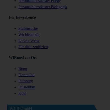
Personaldienstleister Pflege
Personaldienstleister Pädagogik
Für Bewerbende
Stellensuche
Wir bieten dir
Unsere Werte
Für dich zertifiziert
WIRmed vor Ort
Bonn
Dortmund
Duisburg
Düsseldorf
Köln
W.I.R GmbH