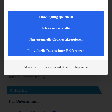
Jobs in Ihrer Region
Einwilligung speichern
Jobs in Aachen (5)
Jobs in Bonn (7)
Ich akzeptiere alle
Jobs in Bottrop (5)
Jobs in Dortmund (9)
Nur essenzielle Cookies akzeptieren
Jobs in Duisburg (7)
Individuelle Datenschutz-Präferenzen
Jobs in Essen (5)
Jobs in Köln (8)
Jobs in Krefeld (5)
Präferenzen
Datenschutzerklärung
Impressum
Jobs in Mönchengladbach (7)
Jobs in Oberhausen (5)
WIRMED
Für Unternehmen