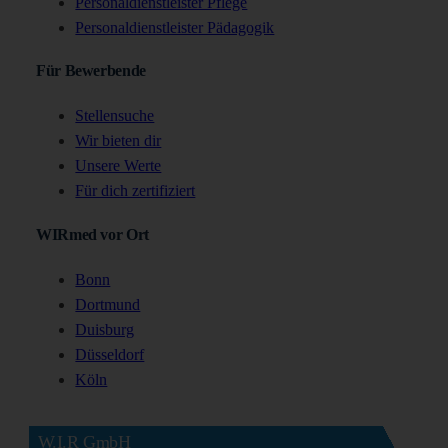
Personaldienstleister Pflege
Personaldienstleister Pädagogik
Für Bewerbende
Stellensuche
Wir bieten dir
Unsere Werte
Für dich zertifiziert
WIRmed vor Ort
Bonn
Dortmund
Duisburg
Düsseldorf
Köln
W.I.R GmbH