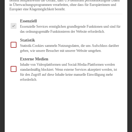
besteht beispielsweise die Gefahr, dass US-Behörden personenbezogene Daten
in Überwachungsprogrammen verarbeiten, ohne dass für Europäerinnen und
Duisburg
Europäer eine Klagemöglichkeit besteht.
Pflegepersonal
Es folgt eine Liste der Service-Gruppen, für die eine Einwilligun
Dortmund
Essenziell
Essenzielle Services ermöglichen grundlegende Funktionen und sind für
Pflegepersonal
das ordnungsgemäße Funktionieren der Website erforderlich.
Düsseldorf
Statistik
Personaldienstleister
Statistik-Cookies sammeln Nutzungsdaten, die uns Aufschluss darüber
geben, wie unsere Besucher mit unserer Website umgehen.
Pädagogik
Über uns
Externe Medien
Inhalte von Videoplattformen und Social-Media-Plattformen werden
Kontakt
standardmäßig blockiert. Wenn externe Services akzeptiert werden, ist
für den Zugriff auf diese Inhalte keine manuelle Einwilligung mehr
erforderlich.
Jobs
Für
Jobsuchende
Für
Unternehmen