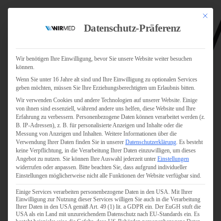
Mit dies
Datenschutz-Präferenz
Wir benötigen Ihre Einwilligung, bevor Sie unsere Website weiter besuchen
können.
Wenn Sie unter 16 Jahre alt sind und Ihre Einwilligung zu optionalen Services
Jobs
geben möchten, müssen Sie Ihre Erziehungsberechtigten um Erlaubnis bitten.
Für Jobsuchende
Wir verwenden Cookies und andere Technologien auf unserer Website. Einige
Für Unternehmen
von ihnen sind essenziell, während andere uns helfen, diese Website und Ihre
Erfahrung zu verbessern.
Personenbezogene Daten können verarbeitet werden (z.
B. IP-Adressen), z. B. für personalisierte Anzeigen und Inhalte oder die
Personaldienstleister
Messung von Anzeigen und Inhalten.
Weitere Informationen über die
Verwendung Ihrer Daten finden Sie in unserer
Datenschutzerklärung
.
Es besteht
Pflege
keine Verpflichtung, in die Verarbeitung Ihrer Daten einzuwilligen, um dieses
Angebot zu nutzen.
Sie können Ihre Auswahl jederzeit unter
Einstellungen
widerrufen oder anpassen.
Bitte beachten Sie, dass aufgrund individueller
Pflegepersonal
Einstellungen möglicherweise nicht alle Funktionen der Website verfügbar sind.
Köln
Einige Services verarbeiten personenbezogene Daten in den USA. Mit Ihrer
Pflegepersonal
Einwilligung zur Nutzung dieser Services willigen Sie auch in die Verarbeitung
Bonn
Ihrer Daten in den USA gemäß Art. 49 (1) lit. a GDPR ein. Der EuGH stuft die
USA als ein Land mit unzureichendem Datenschutz nach EU-Standards ein. Es
Pflegepersonal