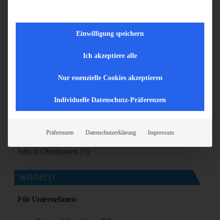
Jobs in Ihrer Region
Einwilligung speichern
Jobs in Aachen (5)
Jobs in Bonn (7)
Ich akzeptiere alle
Jobs in Bottrop (5)
Jobs in Dortmund (9)
Nur essenzielle Cookies akzeptieren
Jobs in Duisburg (6)
Individuelle Datenschutz-Präferenzen
Jobs in Essen (5)
Jobs in Köln (8)
Jobs in Krefeld (5)
Präferenzen
Datenschutzerklärung
Impressum
Jobs in Mönchengladbach (7)
Jobs in Oberhausen (5)
WIRMED
Für Unternehmen