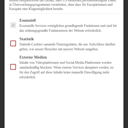
besteht beispielsweise die Gefahr, dass US-Behörden personenbezogene Daten
in Überwachungsprogrammen verarbeiten, ohne dass für Europäerinnen und
Duisburg
Europäer eine Klagemöglichkeit besteht.
Pflegepersonal
Es folgt eine Liste der Service-Gruppen, für die eine Einwilligun
Dortmund
Essenziell
Essenzielle Services ermöglichen grundlegende Funktionen und sind für
Pflegepersonal
das ordnungsgemäße Funktionieren der Website erforderlich.
Düsseldorf
Statistik
Personaldienstleister
Statistik-Cookies sammeln Nutzungsdaten, die uns Aufschluss darüber
geben, wie unsere Besucher mit unserer Website umgehen.
Pädagogik
Über uns
Externe Medien
Inhalte von Videoplattformen und Social-Media-Plattformen werden
Kontakt
standardmäßig blockiert. Wenn externe Services akzeptiert werden, ist
für den Zugriff auf diese Inhalte keine manuelle Einwilligung mehr
erforderlich.
Jobs
Für
Jobsuchende
Für
Unternehmen