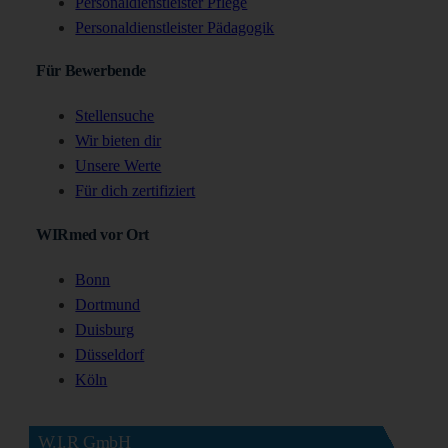
Personaldienstleister Pflege
Personaldienstleister Pädagogik
Für Bewerbende
Stellensuche
Wir bieten dir
Unsere Werte
Für dich zertifiziert
WIRmed vor Ort
Bonn
Dortmund
Duisburg
Düsseldorf
Köln
W.I.R GmbH