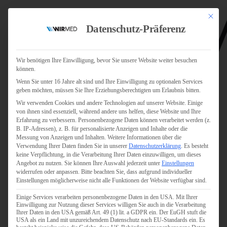
Mit dies
Datenschutz-Präferenz
Wir benötigen Ihre Einwilligung, bevor Sie unsere Website weiter besuchen
können.
Wenn Sie unter 16 Jahre alt sind und Ihre Einwilligung zu optionalen Services
Jobs
geben möchten, müssen Sie Ihre Erziehungsberechtigten um Erlaubnis bitten.
Für Jobsuchende
Wir verwenden Cookies und andere Technologien auf unserer Website. Einige
Für Unternehmen
von ihnen sind essenziell, während andere uns helfen, diese Website und Ihre
Erfahrung zu verbessern.
Personenbezogene Daten können verarbeitet werden (z.
B. IP-Adressen), z. B. für personalisierte Anzeigen und Inhalte oder die
Personaldienstleister
Messung von Anzeigen und Inhalten.
Weitere Informationen über die
Verwendung Ihrer Daten finden Sie in unserer
Datenschutzerklärung
.
Es besteht
Pflege
keine Verpflichtung, in die Verarbeitung Ihrer Daten einzuwilligen, um dieses
Angebot zu nutzen.
Sie können Ihre Auswahl jederzeit unter
Einstellungen
widerrufen oder anpassen.
Bitte beachten Sie, dass aufgrund individueller
Pflegepersonal
Einstellungen möglicherweise nicht alle Funktionen der Website verfügbar sind.
Köln
Einige Services verarbeiten personenbezogene Daten in den USA. Mit Ihrer
Pflegepersonal
Einwilligung zur Nutzung dieser Services willigen Sie auch in die Verarbeitung
Bonn
Ihrer Daten in den USA gemäß Art. 49 (1) lit. a GDPR ein. Der EuGH stuft die
USA als ein Land mit unzureichendem Datenschutz nach EU-Standards ein. Es
Pflegepersonal