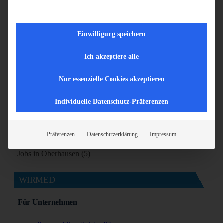
Jobs in Ihrer Region
Einwilligung speichern
Jobs in Aachen (5)
Jobs in Bonn (7)
Ich akzeptiere alle
Jobs in Bottrop (5)
Jobs in Dortmund (9)
Nur essenzielle Cookies akzeptieren
Jobs in Duisburg (6)
Individuelle Datenschutz-Präferenzen
Jobs in Essen (5)
Jobs in Köln (8)
Jobs in Krefeld (5)
Präferenzen
Datenschutzerklärung
Impressum
Jobs in Mönchengladbach (7)
Jobs in Oberhausen (5)
WIRMED
Für Unternehmen