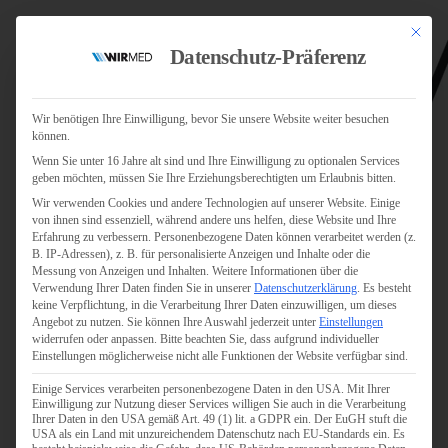
Mit dies
Datenschutz-Präferenz
Wir benötigen Ihre Einwilligung, bevor Sie unsere Website weiter besuchen
können.
Wenn Sie unter 16 Jahre alt sind und Ihre Einwilligung zu optionalen Services
Jobs
geben möchten, müssen Sie Ihre Erziehungsberechtigten um Erlaubnis bitten.
Für Jobsuchende
Wir verwenden Cookies und andere Technologien auf unserer Website. Einige
Für Unternehmen
von ihnen sind essenziell, während andere uns helfen, diese Website und Ihre
Erfahrung zu verbessern.
Personenbezogene Daten können verarbeitet werden (z.
B. IP-Adressen), z. B. für personalisierte Anzeigen und Inhalte oder die
Personaldienstleister
Messung von Anzeigen und Inhalten.
Weitere Informationen über die
Verwendung Ihrer Daten finden Sie in unserer
Datenschutzerklärung
.
Es besteht
Pflege
keine Verpflichtung, in die Verarbeitung Ihrer Daten einzuwilligen, um dieses
Angebot zu nutzen.
Sie können Ihre Auswahl jederzeit unter
Einstellungen
widerrufen oder anpassen.
Bitte beachten Sie, dass aufgrund individueller
Pflegepersonal
Einstellungen möglicherweise nicht alle Funktionen der Website verfügbar sind.
Köln
Einige Services verarbeiten personenbezogene Daten in den USA. Mit Ihrer
Pflegepersonal
Einwilligung zur Nutzung dieser Services willigen Sie auch in die Verarbeitung
Bonn
Ihrer Daten in den USA gemäß Art. 49 (1) lit. a GDPR ein. Der EuGH stuft die
USA als ein Land mit unzureichendem Datenschutz nach EU-Standards ein. Es
Pflegepersonal