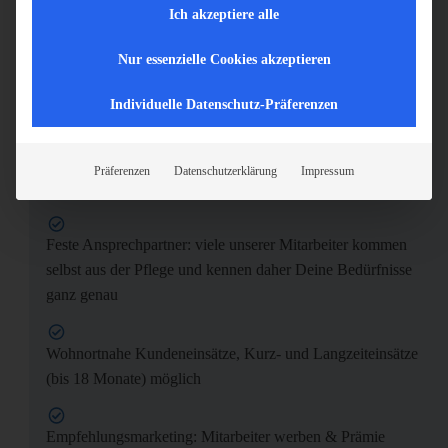
wir erstatten Dir die Fahrtkosten
Ich akzeptiere alle
Nur essenzielle Cookies akzeptieren
Wunscheinbindung bei der Dienstplangestaltung
Individuelle Datenschutz-Präferenzen
Urlaubs- und Weihnachtsgeld
Präferenzen
Datenschutzerklärung
Impressum
30 Tage Urlaub die Du flexibel gestalten kannst
Feste Ansprechpartner: viele unserer Mitarbeiter kommen
selbst aus der Pflege und kennen daher Deine Bedürfnisse
ganz genau
Wohnortnahe Kundeneinsätze, Kurz- und Langzeiteinsätze
(bis 18 Monate) möglich
Empfehlungsmarketing: Mitarbeiter werben & Prämie