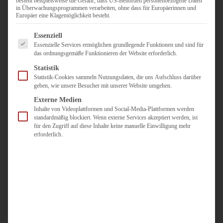
besteht beispielsweise die Gefahr, dass US-Behörden personenbezogene Daten
in Überwachungsprogrammen verarbeiten, ohne dass für Europäerinnen und
Duisburg
Europäer eine Klagemöglichkeit besteht.
Pflegepersonal
Es folgt eine Liste der Service-Gruppen, für die eine Einwilligun
Dortmund
Essenziell
Essenzielle Services ermöglichen grundlegende Funktionen und sind für
Pflegepersonal
das ordnungsgemäße Funktionieren der Website erforderlich.
Düsseldorf
Statistik
Personaldienstleister
Statistik-Cookies sammeln Nutzungsdaten, die uns Aufschluss darüber
geben, wie unsere Besucher mit unserer Website umgehen.
Pädagogik
Über uns
Externe Medien
Inhalte von Videoplattformen und Social-Media-Plattformen werden
Kontakt
standardmäßig blockiert. Wenn externe Services akzeptiert werden, ist
für den Zugriff auf diese Inhalte keine manuelle Einwilligung mehr
erforderlich.
Jobs
Für
Jobsuchende
Für
Unternehmen