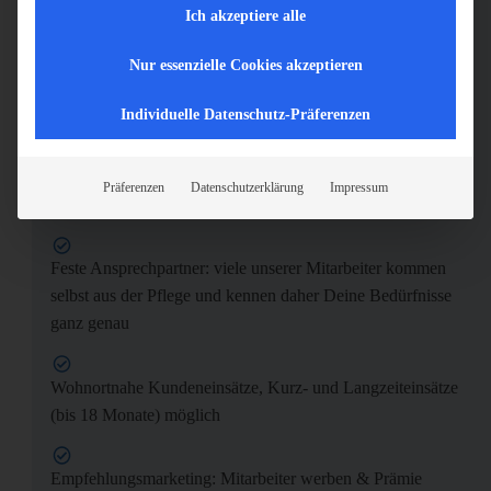
wir erstatten Dir die Fahrtkosten
Ich akzeptiere alle
Nur essenzielle Cookies akzeptieren
Wunscheinbindung bei der Dienstplangestaltung
Individuelle Datenschutz-Präferenzen
Urlaubs- und Weihnachtsgeld
Präferenzen
Datenschutzerklärung
Impressum
30 Tage Urlaub die Du flexibel gestalten kannst
Feste Ansprechpartner: viele unserer Mitarbeiter kommen
selbst aus der Pflege und kennen daher Deine Bedürfnisse
ganz genau
Wohnortnahe Kundeneinsätze, Kurz- und Langzeiteinsätze
(bis 18 Monate) möglich
Empfehlungsmarketing: Mitarbeiter werben & Prämie