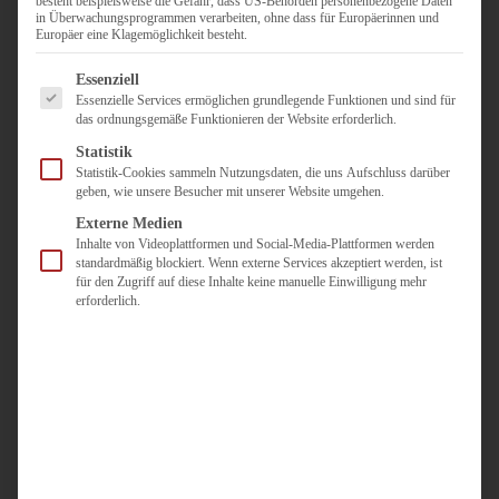
besteht beispielsweise die Gefahr, dass US-Behörden personenbezogene Daten
in Überwachungsprogrammen verarbeiten, ohne dass für Europäerinnen und
Duisburg
Europäer eine Klagemöglichkeit besteht.
Pflegepersonal
Es folgt eine Liste der Service-Gruppen, für die eine Einwilligun
Dortmund
Essenziell
Essenzielle Services ermöglichen grundlegende Funktionen und sind für
Pflegepersonal
das ordnungsgemäße Funktionieren der Website erforderlich.
Düsseldorf
Statistik
Personaldienstleister
Statistik-Cookies sammeln Nutzungsdaten, die uns Aufschluss darüber
geben, wie unsere Besucher mit unserer Website umgehen.
Pädagogik
Über uns
Externe Medien
Inhalte von Videoplattformen und Social-Media-Plattformen werden
Kontakt
standardmäßig blockiert. Wenn externe Services akzeptiert werden, ist
für den Zugriff auf diese Inhalte keine manuelle Einwilligung mehr
erforderlich.
Jobs
Für
Jobsuchende
Für
Unternehmen