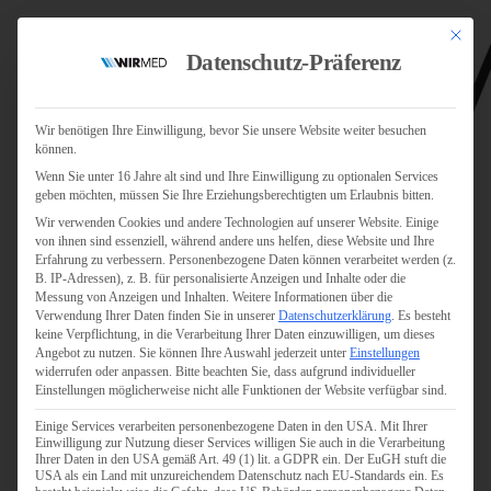
Mit dies
Datenschutz-Präferenz
Wir benötigen Ihre Einwilligung, bevor Sie unsere Website weiter besuchen
können.
Wenn Sie unter 16 Jahre alt sind und Ihre Einwilligung zu optionalen Services
Jobs
geben möchten, müssen Sie Ihre Erziehungsberechtigten um Erlaubnis bitten.
Für Jobsuchende
Wir verwenden Cookies und andere Technologien auf unserer Website. Einige
Für Unternehmen
von ihnen sind essenziell, während andere uns helfen, diese Website und Ihre
Erfahrung zu verbessern.
Personenbezogene Daten können verarbeitet werden (z.
B. IP-Adressen), z. B. für personalisierte Anzeigen und Inhalte oder die
Personaldienstleister
Messung von Anzeigen und Inhalten.
Weitere Informationen über die
Verwendung Ihrer Daten finden Sie in unserer
Datenschutzerklärung
.
Es besteht
Pflege
keine Verpflichtung, in die Verarbeitung Ihrer Daten einzuwilligen, um dieses
Angebot zu nutzen.
Sie können Ihre Auswahl jederzeit unter
Einstellungen
widerrufen oder anpassen.
Bitte beachten Sie, dass aufgrund individueller
Pflegepersonal
Einstellungen möglicherweise nicht alle Funktionen der Website verfügbar sind.
Köln
Einige Services verarbeiten personenbezogene Daten in den USA. Mit Ihrer
Pflegepersonal
Einwilligung zur Nutzung dieser Services willigen Sie auch in die Verarbeitung
Bonn
Ihrer Daten in den USA gemäß Art. 49 (1) lit. a GDPR ein. Der EuGH stuft die
USA als ein Land mit unzureichendem Datenschutz nach EU-Standards ein. Es
Pflegepersonal