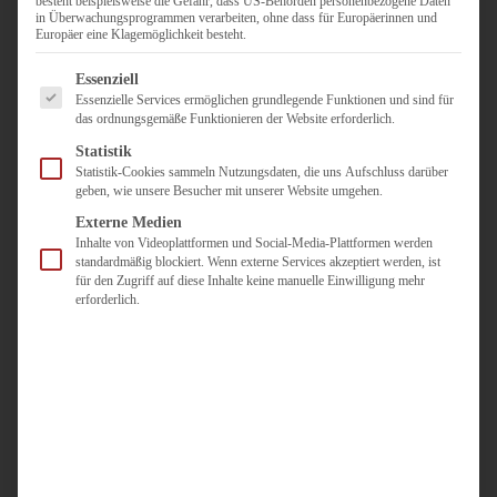
besteht beispielsweise die Gefahr, dass US-Behörden personenbezogene Daten
in Überwachungsprogrammen verarbeiten, ohne dass für Europäerinnen und
Duisburg
Europäer eine Klagemöglichkeit besteht.
Pflegepersonal
Es folgt eine Liste der Service-Gruppen, für die eine Einwilligun
Dortmund
Essenziell
Essenzielle Services ermöglichen grundlegende Funktionen und sind für
Pflegepersonal
das ordnungsgemäße Funktionieren der Website erforderlich.
Düsseldorf
Statistik
Personaldienstleister
Statistik-Cookies sammeln Nutzungsdaten, die uns Aufschluss darüber
geben, wie unsere Besucher mit unserer Website umgehen.
Pädagogik
Über uns
Externe Medien
Inhalte von Videoplattformen und Social-Media-Plattformen werden
Kontakt
standardmäßig blockiert. Wenn externe Services akzeptiert werden, ist
für den Zugriff auf diese Inhalte keine manuelle Einwilligung mehr
erforderlich.
Jobs
Für
Jobsuchende
Für
Unternehmen