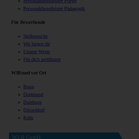
Personaldienstleister Pflege
Personaldienstleister Pädagogik
Für Bewerbende
Stellensuche
Wir bieten dir
Unsere Werte
Für dich zertifiziert
WIRmed vor Ort
Bonn
Dortmund
Duisburg
Düsseldorf
Köln
W.I.R GmbH