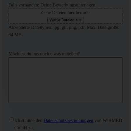
Falls vorhanden: Deine Bewerbungsunterlagen
Ziehe Dateien hier her oder
Wähle Dateien aus
Akzeptierte Dateitypen: jpg, gif, png, pdf, Max. Dateigröße:
64 MB.
Möchtest du uns noch etwas mitteilen?
Ohne
Ich stimme den
Datenschutzbestimmungen
von WIRMED
Titel
(erforderlich)
GmbH zu.