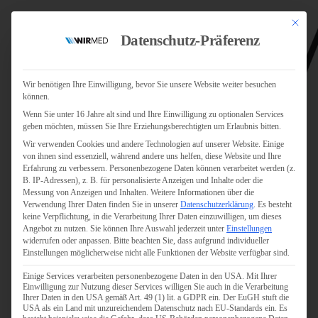
Mit dies
Datenschutz-Präferenz
Wir benötigen Ihre Einwilligung, bevor Sie unsere Website weiter besuchen
können.
Wenn Sie unter 16 Jahre alt sind und Ihre Einwilligung zu optionalen Services
Jobs
geben möchten, müssen Sie Ihre Erziehungsberechtigten um Erlaubnis bitten.
Für Jobsuchende
Wir verwenden Cookies und andere Technologien auf unserer Website. Einige
Für Unternehmen
von ihnen sind essenziell, während andere uns helfen, diese Website und Ihre
Erfahrung zu verbessern.
Personenbezogene Daten können verarbeitet werden (z.
B. IP-Adressen), z. B. für personalisierte Anzeigen und Inhalte oder die
Personaldienstleister
Messung von Anzeigen und Inhalten.
Weitere Informationen über die
Verwendung Ihrer Daten finden Sie in unserer
Datenschutzerklärung
.
Es besteht
Pflege
keine Verpflichtung, in die Verarbeitung Ihrer Daten einzuwilligen, um dieses
Angebot zu nutzen.
Sie können Ihre Auswahl jederzeit unter
Einstellungen
widerrufen oder anpassen.
Bitte beachten Sie, dass aufgrund individueller
Pflegepersonal
Einstellungen möglicherweise nicht alle Funktionen der Website verfügbar sind.
Köln
Einige Services verarbeiten personenbezogene Daten in den USA. Mit Ihrer
Pflegepersonal
Einwilligung zur Nutzung dieser Services willigen Sie auch in die Verarbeitung
Bonn
Ihrer Daten in den USA gemäß Art. 49 (1) lit. a GDPR ein. Der EuGH stuft die
USA als ein Land mit unzureichendem Datenschutz nach EU-Standards ein. Es
Pflegepersonal