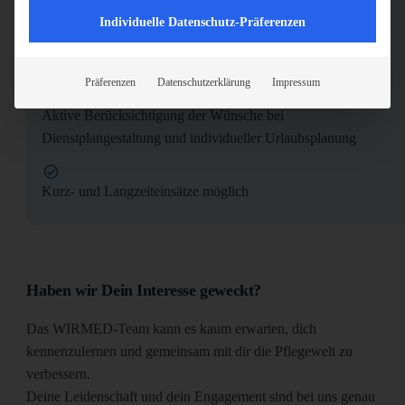
Individuelle Datenschutz-Präferenzen
Abwechslungsreiche Einsätze in verschiedenen
Einrichtungen und Fachrichtungen
Präferenzen
Datenschutzerklärung
Impressum
Aktive Berücksichtigung der Wünsche bei
Dienstplangestaltung und individueller Urlaubsplanung
Kurz- und Langzeiteinsätze möglich
Haben wir Dein Interesse geweckt?
Das WIRMED-Team kann es kaum erwarten, dich
kennenzulernen und gemeinsam mit dir die Pflegewelt zu
verbessern.
Deine Leidenschaft und dein Engagement sind bei uns genau