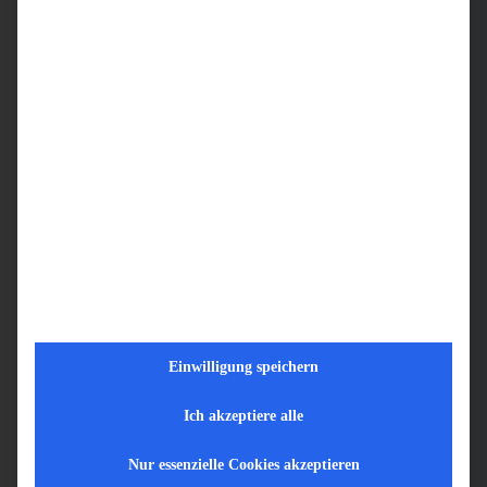
Interdisziplinäres Arbeiten
Wir bieten Dir
Sicheres und unbefristetes Arbeitsverhältnis
Übertarifliche Verdienstmöglichkeiten und Schichtzuschläge
Flexible Arbeitszeitmodelle (Vollzeit, Teilzeit)
Einwilligung speichern
30 Tage Urlaub sowie Urlaubs- und Weihnachtsgeld
Ich akzeptiere alle
Möglichkeit auf einen Dienstwagen mit privater Nutzung
Nur essenzielle Cookies akzeptieren
oder Übernahme des ÖPNV-Tickets