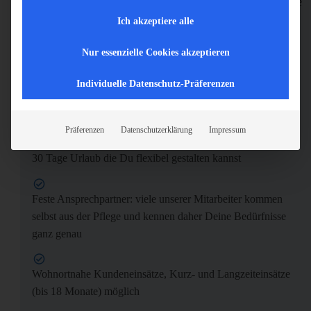
die Möglichkeit, dass ein Firmenfahrzeug inklusive Tankkarte
auch zur privaten Nutzung zur Verfügung gestellt wird, oder
Ich akzeptiere alle
wir erstatten Dir die Fahrtkosten
Nur essenzielle Cookies akzeptieren
Wunscheinbindung bei der Dienstplangestaltung
Individuelle Datenschutz-Präferenzen
Urlaubs- und Weihnachtsgeld
Präferenzen
Datenschutzerklärung
Impressum
30 Tage Urlaub die Du flexibel gestalten kannst
Feste Ansprechpartner: viele unserer Mitarbeiter kommen
selbst aus der Pflege und kennen daher Deine Bedürfnisse
ganz genau
Wohnortnahe Kundeneinsätze, Kurz- und Langzeiteinsätze
(bis 18 Monate) möglich