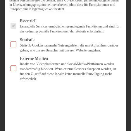
besteht beispielsweise die Gefahr, dass US-Behörden personenbezogene Daten
in Überwachungsprogrammen verarbeiten, ohne dass für Europäerinnen und
Duisburg
Europäer eine Klagemöglichkeit besteht.
Pflegepersonal
Es folgt eine Liste der Service-Gruppen, für die eine Einwilligun
Dortmund
Essenziell
Essenzielle Services ermöglichen grundlegende Funktionen und sind für
Pflegepersonal
das ordnungsgemäße Funktionieren der Website erforderlich.
Düsseldorf
Statistik
Personaldienstleister
Statistik-Cookies sammeln Nutzungsdaten, die uns Aufschluss darüber
geben, wie unsere Besucher mit unserer Website umgehen.
Pädagogik
Über uns
Externe Medien
Inhalte von Videoplattformen und Social-Media-Plattformen werden
Kontakt
standardmäßig blockiert. Wenn externe Services akzeptiert werden, ist
für den Zugriff auf diese Inhalte keine manuelle Einwilligung mehr
erforderlich.
Jobs
Für
Jobsuchende
Für
Unternehmen