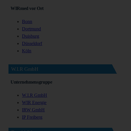
WIRmed vor Ort
Bonn
Dortmund
Duisburg
Düsseldorf
Köln
W.I.R GmbH
Unternehmensgruppe
W.I.R GmbH
WIR Energie
IRW GmbH
IP Freiberg