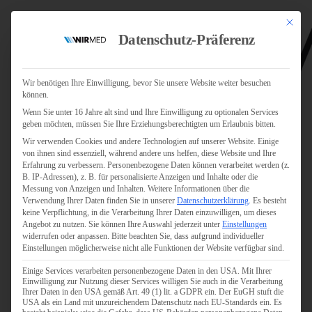
Mit dies
Datenschutz-Präferenz
Wir benötigen Ihre Einwilligung, bevor Sie unsere Website weiter besuchen
können.
Wenn Sie unter 16 Jahre alt sind und Ihre Einwilligung zu optionalen Services
Jobs
geben möchten, müssen Sie Ihre Erziehungsberechtigten um Erlaubnis bitten.
Für Jobsuchende
Wir verwenden Cookies und andere Technologien auf unserer Website. Einige
Für Unternehmen
von ihnen sind essenziell, während andere uns helfen, diese Website und Ihre
Erfahrung zu verbessern.
Personenbezogene Daten können verarbeitet werden (z.
B. IP-Adressen), z. B. für personalisierte Anzeigen und Inhalte oder die
Personaldienstleister
Messung von Anzeigen und Inhalten.
Weitere Informationen über die
Verwendung Ihrer Daten finden Sie in unserer
Datenschutzerklärung
.
Es besteht
Pflege
keine Verpflichtung, in die Verarbeitung Ihrer Daten einzuwilligen, um dieses
Angebot zu nutzen.
Sie können Ihre Auswahl jederzeit unter
Einstellungen
widerrufen oder anpassen.
Bitte beachten Sie, dass aufgrund individueller
Pflegepersonal
Einstellungen möglicherweise nicht alle Funktionen der Website verfügbar sind.
Köln
Einige Services verarbeiten personenbezogene Daten in den USA. Mit Ihrer
Pflegepersonal
Einwilligung zur Nutzung dieser Services willigen Sie auch in die Verarbeitung
Bonn
Ihrer Daten in den USA gemäß Art. 49 (1) lit. a GDPR ein. Der EuGH stuft die
USA als ein Land mit unzureichendem Datenschutz nach EU-Standards ein. Es
Pflegepersonal