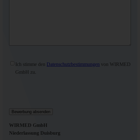
Ohne
Ich stimme den
Datenschutzbestimmungen
von WIRMED
Titel
(erforderlich)
GmbH zu.
WIRMED GmbH
Niederlassung Duisburg