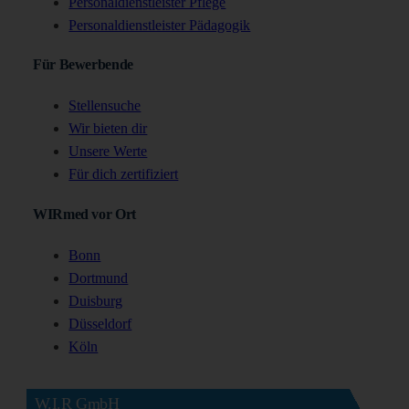
Personaldienstleister Pflege
Personaldienstleister Pädagogik
Für Bewerbende
Stellensuche
Wir bieten dir
Unsere Werte
Für dich zertifiziert
WIRmed vor Ort
Bonn
Dortmund
Duisburg
Düsseldorf
Köln
W.I.R GmbH