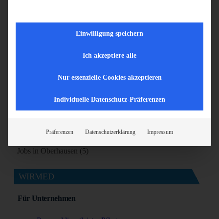
Jobs in Ihrer Region
Einwilligung speichern
Jobs in Aachen (5)
Jobs in Bonn (7)
Ich akzeptiere alle
Jobs in Bottrop (5)
Jobs in Dortmund (9)
Nur essenzielle Cookies akzeptieren
Jobs in Duisburg (6)
Individuelle Datenschutz-Präferenzen
Jobs in Essen (5)
Jobs in Köln (8)
Jobs in Krefeld (5)
Präferenzen
Datenschutzerklärung
Impressum
Jobs in Mönchengladbach (7)
Jobs in Oberhausen (5)
WIRMED
Für Unternehmen