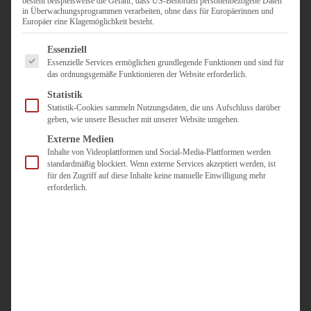
besteht beispielsweise die Gefahr, dass US-Behörden personenbezogene Daten
in Überwachungsprogrammen verarbeiten, ohne dass für Europäerinnen und
Duisburg
Europäer eine Klagemöglichkeit besteht.
Pflegepersonal
Es folgt eine Liste der Service-Gruppen, für die eine Einwilligun
Dortmund
Essenziell
Essenzielle Services ermöglichen grundlegende Funktionen und sind für
Pflegepersonal
das ordnungsgemäße Funktionieren der Website erforderlich.
Düsseldorf
Statistik
Personaldienstleister
Statistik-Cookies sammeln Nutzungsdaten, die uns Aufschluss darüber
geben, wie unsere Besucher mit unserer Website umgehen.
Pädagogik
Über uns
Externe Medien
Inhalte von Videoplattformen und Social-Media-Plattformen werden
Kontakt
standardmäßig blockiert. Wenn externe Services akzeptiert werden, ist
für den Zugriff auf diese Inhalte keine manuelle Einwilligung mehr
erforderlich.
Jobs
Für
Jobsuchende
Für
Unternehmen