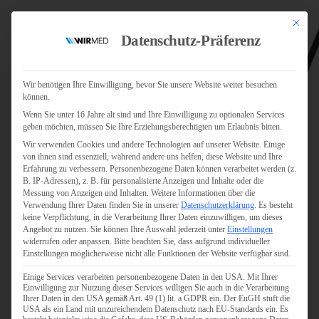
Mit dies
Datenschutz-Präferenz
Wir benötigen Ihre Einwilligung, bevor Sie unsere Website weiter besuchen
können.
Wenn Sie unter 16 Jahre alt sind und Ihre Einwilligung zu optionalen Services
Jobs
geben möchten, müssen Sie Ihre Erziehungsberechtigten um Erlaubnis bitten.
Für Jobsuchende
Wir verwenden Cookies und andere Technologien auf unserer Website. Einige
Für Unternehmen
von ihnen sind essenziell, während andere uns helfen, diese Website und Ihre
Erfahrung zu verbessern.
Personenbezogene Daten können verarbeitet werden (z.
B. IP-Adressen), z. B. für personalisierte Anzeigen und Inhalte oder die
Personaldienstleister
Messung von Anzeigen und Inhalten.
Weitere Informationen über die
Verwendung Ihrer Daten finden Sie in unserer
Datenschutzerklärung
.
Es besteht
Pflege
keine Verpflichtung, in die Verarbeitung Ihrer Daten einzuwilligen, um dieses
Angebot zu nutzen.
Sie können Ihre Auswahl jederzeit unter
Einstellungen
widerrufen oder anpassen.
Bitte beachten Sie, dass aufgrund individueller
Pflegepersonal
Einstellungen möglicherweise nicht alle Funktionen der Website verfügbar sind.
Köln
Einige Services verarbeiten personenbezogene Daten in den USA. Mit Ihrer
Pflegepersonal
Einwilligung zur Nutzung dieser Services willigen Sie auch in die Verarbeitung
Bonn
Ihrer Daten in den USA gemäß Art. 49 (1) lit. a GDPR ein. Der EuGH stuft die
USA als ein Land mit unzureichendem Datenschutz nach EU-Standards ein. Es
Pflegepersonal