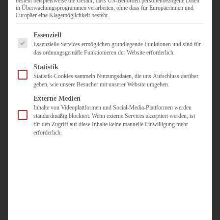
besteht beispielsweise die Gefahr, dass US-Behörden personenbezogene Daten
in Überwachungsprogrammen verarbeiten, ohne dass für Europäerinnen und
Duisburg
Europäer eine Klagemöglichkeit besteht.
Pflegepersonal
Es folgt eine Liste der Service-Gruppen, für die eine Einwilligun
Dortmund
Essenziell
Essenzielle Services ermöglichen grundlegende Funktionen und sind für
Pflegepersonal
das ordnungsgemäße Funktionieren der Website erforderlich.
Düsseldorf
Statistik
Personaldienstleister
Statistik-Cookies sammeln Nutzungsdaten, die uns Aufschluss darüber
geben, wie unsere Besucher mit unserer Website umgehen.
Pädagogik
Über uns
Externe Medien
Inhalte von Videoplattformen und Social-Media-Plattformen werden
Kontakt
standardmäßig blockiert. Wenn externe Services akzeptiert werden, ist
für den Zugriff auf diese Inhalte keine manuelle Einwilligung mehr
erforderlich.
Jobs
Für
Jobsuchende
Für
Unternehmen