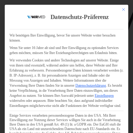
Mit dies
Datenschutz-Präferenz
Wir benötigen Ihre Einwilligung, bevor Sie unsere Website weiter besuchen
können.
Wenn Sie unter 16 Jahre alt sind und Ihre Einwilligung zu optionalen Services
Jobs
geben möchten, müssen Sie Ihre Erziehungsberechtigten um Erlaubnis bitten.
Für Jobsuchende
Wir verwenden Cookies und andere Technologien auf unserer Website. Einige
Für Unternehmen
von ihnen sind essenziell, während andere uns helfen, diese Website und Ihre
Erfahrung zu verbessern.
Personenbezogene Daten können verarbeitet werden (z.
B. IP-Adressen), z. B. für personalisierte Anzeigen und Inhalte oder die
Personaldienstleister
Messung von Anzeigen und Inhalten.
Weitere Informationen über die
Verwendung Ihrer Daten finden Sie in unserer
Datenschutzerklärung
.
Es besteht
Pflege
keine Verpflichtung, in die Verarbeitung Ihrer Daten einzuwilligen, um dieses
Angebot zu nutzen.
Sie können Ihre Auswahl jederzeit unter
Einstellungen
widerrufen oder anpassen.
Bitte beachten Sie, dass aufgrund individueller
Pflegepersonal
Einstellungen möglicherweise nicht alle Funktionen der Website verfügbar sind.
Köln
Einige Services verarbeiten personenbezogene Daten in den USA. Mit Ihrer
Pflegepersonal
Einwilligung zur Nutzung dieser Services willigen Sie auch in die Verarbeitung
Bonn
Ihrer Daten in den USA gemäß Art. 49 (1) lit. a GDPR ein. Der EuGH stuft die
USA als ein Land mit unzureichendem Datenschutz nach EU-Standards ein. Es
Pflegepersonal