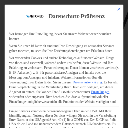
Mit dies
Datenschutz-Präferenz
Wir benötigen Ihre Einwilligung, bevor Sie unsere Website weiter besuchen
können.
Wenn Sie unter 16 Jahre alt sind und Ihre Einwilligung zu optionalen Services
Jobs
geben möchten, müssen Sie Ihre Erziehungsberechtigten um Erlaubnis bitten.
Für Jobsuchende
Wir verwenden Cookies und andere Technologien auf unserer Website. Einige
Für Unternehmen
von ihnen sind essenziell, während andere uns helfen, diese Website und Ihre
Erfahrung zu verbessern.
Personenbezogene Daten können verarbeitet werden (z.
B. IP-Adressen), z. B. für personalisierte Anzeigen und Inhalte oder die
Personaldienstleister
Messung von Anzeigen und Inhalten.
Weitere Informationen über die
Verwendung Ihrer Daten finden Sie in unserer
Datenschutzerklärung
.
Es besteht
Pflege
keine Verpflichtung, in die Verarbeitung Ihrer Daten einzuwilligen, um dieses
Angebot zu nutzen.
Sie können Ihre Auswahl jederzeit unter
Einstellungen
widerrufen oder anpassen.
Bitte beachten Sie, dass aufgrund individueller
Pflegepersonal
Einstellungen möglicherweise nicht alle Funktionen der Website verfügbar sind.
Köln
Einige Services verarbeiten personenbezogene Daten in den USA. Mit Ihrer
Pflegepersonal
Einwilligung zur Nutzung dieser Services willigen Sie auch in die Verarbeitung
Bonn
Ihrer Daten in den USA gemäß Art. 49 (1) lit. a GDPR ein. Der EuGH stuft die
USA als ein Land mit unzureichendem Datenschutz nach EU-Standards ein. Es
Pflegepersonal