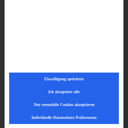
Wir bieten Dir
Attraktive Bezahlung, angelehnt an den TvÖD (ab 23
Euro/Std.)
Unbefristeter Arbeitsvertrag für echte Planungssicherheit
30 Tage Urlaub, sowie ein kleines Urlaubs- und
Weihnachtsgeld
Einwilligung speichern
Mobilität nach Wahl: Fahrtkostenerstattung oder
Ich akzeptiere alle
Dienstwagen inkl. Tankkarte und Privatnutzung
Nur essenzielle Cookies akzeptieren
Die Möglichkeit, Gehaltsbestandteile in Freizeit
Individuelle Datenschutz-Präferenzen
umzuwandeln