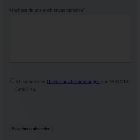
Möchtest du uns noch etwas mitteilen?
Ohne
Ich stimme den
Datenschutzbestimmungen
von WIRMED
Titel
(erforderlich)
GmbH zu.