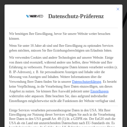
Mit dies
Datenschutz-Präferenz
Wir benötigen Ihre Einwilligung, bevor Sie unsere Website weiter besuchen
können.
Wenn Sie unter 16 Jahre alt sind und Ihre Einwilligung zu optionalen Services
Jobs
geben möchten, müssen Sie Ihre Erziehungsberechtigten um Erlaubnis bitten.
Für Jobsuchende
Wir verwenden Cookies und andere Technologien auf unserer Website. Einige
Für Unternehmen
von ihnen sind essenziell, während andere uns helfen, diese Website und Ihre
Erfahrung zu verbessern.
Personenbezogene Daten können verarbeitet werden (z.
B. IP-Adressen), z. B. für personalisierte Anzeigen und Inhalte oder die
Personaldienstleister
Messung von Anzeigen und Inhalten.
Weitere Informationen über die
Verwendung Ihrer Daten finden Sie in unserer
Datenschutzerklärung
.
Es besteht
Pflege
keine Verpflichtung, in die Verarbeitung Ihrer Daten einzuwilligen, um dieses
Angebot zu nutzen.
Sie können Ihre Auswahl jederzeit unter
Einstellungen
widerrufen oder anpassen.
Bitte beachten Sie, dass aufgrund individueller
Pflegepersonal
Einstellungen möglicherweise nicht alle Funktionen der Website verfügbar sind.
Köln
Einige Services verarbeiten personenbezogene Daten in den USA. Mit Ihrer
Pflegepersonal
Einwilligung zur Nutzung dieser Services willigen Sie auch in die Verarbeitung
Bonn
Ihrer Daten in den USA gemäß Art. 49 (1) lit. a GDPR ein. Der EuGH stuft die
USA als ein Land mit unzureichendem Datenschutz nach EU-Standards ein. Es
Pflegepersonal