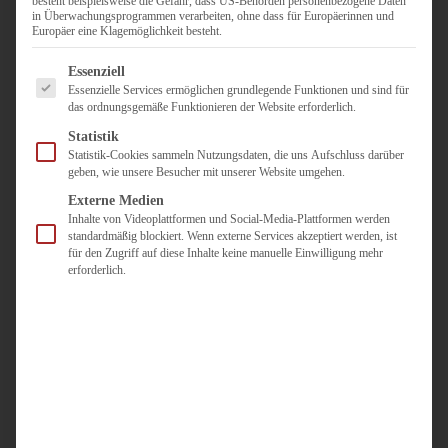
besteht beispielsweise die Gefahr, dass US-Behörden personenbezogene Daten
in Überwachungsprogrammen verarbeiten, ohne dass für Europäerinnen und
Duisburg
Europäer eine Klagemöglichkeit besteht.
Pflegepersonal
Es folgt eine Liste der Service-Gruppen, für die eine Einwilligun
Dortmund
Essenziell
Essenzielle Services ermöglichen grundlegende Funktionen und sind für
Pflegepersonal
das ordnungsgemäße Funktionieren der Website erforderlich.
Düsseldorf
Statistik
Personaldienstleister
Statistik-Cookies sammeln Nutzungsdaten, die uns Aufschluss darüber
geben, wie unsere Besucher mit unserer Website umgehen.
Pädagogik
Über uns
Externe Medien
Inhalte von Videoplattformen und Social-Media-Plattformen werden
Kontakt
standardmäßig blockiert. Wenn externe Services akzeptiert werden, ist
für den Zugriff auf diese Inhalte keine manuelle Einwilligung mehr
erforderlich.
Jobs
Für
Jobsuchende
Für
Unternehmen