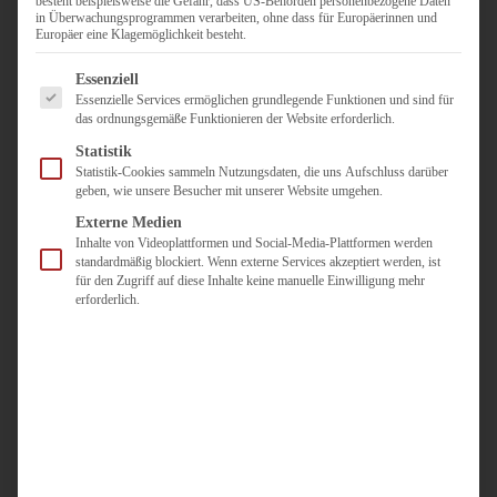
besteht beispielsweise die Gefahr, dass US-Behörden personenbezogene Daten
in Überwachungsprogrammen verarbeiten, ohne dass für Europäerinnen und
Duisburg
Europäer eine Klagemöglichkeit besteht.
Pflegepersonal
Es folgt eine Liste der Service-Gruppen, für die eine Einwilligun
Dortmund
Essenziell
Essenzielle Services ermöglichen grundlegende Funktionen und sind für
Pflegepersonal
das ordnungsgemäße Funktionieren der Website erforderlich.
Düsseldorf
Statistik
Personaldienstleister
Statistik-Cookies sammeln Nutzungsdaten, die uns Aufschluss darüber
geben, wie unsere Besucher mit unserer Website umgehen.
Pädagogik
Über uns
Externe Medien
Inhalte von Videoplattformen und Social-Media-Plattformen werden
Kontakt
standardmäßig blockiert. Wenn externe Services akzeptiert werden, ist
für den Zugriff auf diese Inhalte keine manuelle Einwilligung mehr
erforderlich.
Jobs
Für
Jobsuchende
Für
Unternehmen