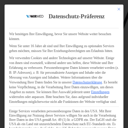
Mit dies
Datenschutz-Präferenz
Wir benötigen Ihre Einwilligung, bevor Sie unsere Website weiter besuchen
können.
Wenn Sie unter 16 Jahre alt sind und Ihre Einwilligung zu optionalen Services
Jobs
geben möchten, müssen Sie Ihre Erziehungsberechtigten um Erlaubnis bitten.
Für Jobsuchende
Wir verwenden Cookies und andere Technologien auf unserer Website. Einige
Für Unternehmen
von ihnen sind essenziell, während andere uns helfen, diese Website und Ihre
Erfahrung zu verbessern.
Personenbezogene Daten können verarbeitet werden (z.
B. IP-Adressen), z. B. für personalisierte Anzeigen und Inhalte oder die
Personaldienstleister
Messung von Anzeigen und Inhalten.
Weitere Informationen über die
Verwendung Ihrer Daten finden Sie in unserer
Datenschutzerklärung
.
Es besteht
Pflege
keine Verpflichtung, in die Verarbeitung Ihrer Daten einzuwilligen, um dieses
Angebot zu nutzen.
Sie können Ihre Auswahl jederzeit unter
Einstellungen
widerrufen oder anpassen.
Bitte beachten Sie, dass aufgrund individueller
Pflegepersonal
Einstellungen möglicherweise nicht alle Funktionen der Website verfügbar sind.
Köln
Einige Services verarbeiten personenbezogene Daten in den USA. Mit Ihrer
Pflegepersonal
Einwilligung zur Nutzung dieser Services willigen Sie auch in die Verarbeitung
Bonn
Ihrer Daten in den USA gemäß Art. 49 (1) lit. a GDPR ein. Der EuGH stuft die
USA als ein Land mit unzureichendem Datenschutz nach EU-Standards ein. Es
Pflegepersonal