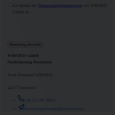
Ohne
Ich stimme den
Datenschutzbestimmungen
von WIRMED
Titel
(erforderlich)
GmbH zu.
WIRMED GmbH
Niederlassung Dortmund
Team Dortmund WIRMED
44137 Dortmund
+49 231 997 809-0
bewerbung.dortmund@wirmed.com