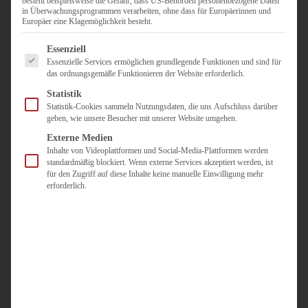
besteht beispielsweise die Gefahr, dass US-Behörden personenbezogene Daten
in Überwachungsprogrammen verarbeiten, ohne dass für Europäerinnen und
Duisburg
Europäer eine Klagemöglichkeit besteht.
Pflegepersonal
Es folgt eine Liste der Service-Gruppen, für die eine Einwilligun
Dortmund
Essenziell
Essenzielle Services ermöglichen grundlegende Funktionen und sind für
Pflegepersonal
das ordnungsgemäße Funktionieren der Website erforderlich.
Düsseldorf
Statistik
Personaldienstleister
Statistik-Cookies sammeln Nutzungsdaten, die uns Aufschluss darüber
geben, wie unsere Besucher mit unserer Website umgehen.
Pädagogik
Über uns
Externe Medien
Inhalte von Videoplattformen und Social-Media-Plattformen werden
Kontakt
standardmäßig blockiert. Wenn externe Services akzeptiert werden, ist
für den Zugriff auf diese Inhalte keine manuelle Einwilligung mehr
erforderlich.
Jobs
Für
Jobsuchende
Für
Unternehmen