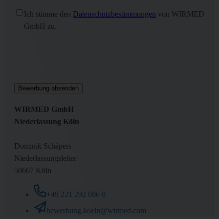
Ohne
Ich stimme den
Datenschutzbestimmungen
von WIRMED
Titel
(erforderlich)
GmbH zu.
WIRMED GmbH
Niederlassung Köln
Dominik Schäpers
Niederlassungsleiter
50667 Köln
+49 221 292 696 0
bewerbung.koeln@wirmed.com