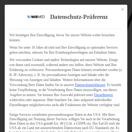
Mit dies
Datenschutz-Präferenz
Wir benötigen Ihre Einwilligung, bevor Sie unsere Website weiter besuchen
können.
Wenn Sie unter 16 Jahre alt sind und Ihre Einwilligung zu optionalen Services
Jobs
geben möchten, müssen Sie Ihre Erziehungsberechtigten um Erlaubnis bitten.
Für Jobsuchende
Wir verwenden Cookies und andere Technologien auf unserer Website. Einige
Für Unternehmen
von ihnen sind essenziell, während andere uns helfen, diese Website und Ihre
Erfahrung zu verbessern.
Personenbezogene Daten können verarbeitet werden (z.
B. IP-Adressen), z. B. für personalisierte Anzeigen und Inhalte oder die
Personaldienstleister
Messung von Anzeigen und Inhalten.
Weitere Informationen über die
Verwendung Ihrer Daten finden Sie in unserer
Datenschutzerklärung
.
Es besteht
Pflege
keine Verpflichtung, in die Verarbeitung Ihrer Daten einzuwilligen, um dieses
Angebot zu nutzen.
Sie können Ihre Auswahl jederzeit unter
Einstellungen
widerrufen oder anpassen.
Bitte beachten Sie, dass aufgrund individueller
Pflegepersonal
Einstellungen möglicherweise nicht alle Funktionen der Website verfügbar sind.
Köln
Einige Services verarbeiten personenbezogene Daten in den USA. Mit Ihrer
Pflegepersonal
Einwilligung zur Nutzung dieser Services willigen Sie auch in die Verarbeitung
Bonn
Ihrer Daten in den USA gemäß Art. 49 (1) lit. a GDPR ein. Der EuGH stuft die
USA als ein Land mit unzureichendem Datenschutz nach EU-Standards ein. Es
Pflegepersonal