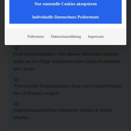
Wunscheinbindung bei der Dienstplangestaltung
Nur essenzielle Cookies akzeptieren
Individuelle Datenschutz-Präferenzen
Urlaubs- und Weihnachtsgeld
30 Tage Urlaub die Du flexibel gestalten kannst
Präferenzen
Datenschutzerklärung
Impressum
Feste Ansprechpartner: viele unserer Mitarbeiter kommen
selbst aus der Pflege und kennen daher Deine Bedürfnisse
ganz genau
Wohnortnahe Kundeneinsätze, Kurz- und Langzeiteinsätze
(bis 18 Monate) möglich
Empfehlungsmarketing: Mitarbeiter werben & Prämie
erhalten