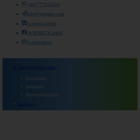
+491777032450
info@wirmed.com
/wirmed-gmbh
/WIRMEDGmbH
/wirmedinsta
© 2026 WIRMED GmbH
Datenschutz
Impressum
Hinweisgeberschutz
Nach oben