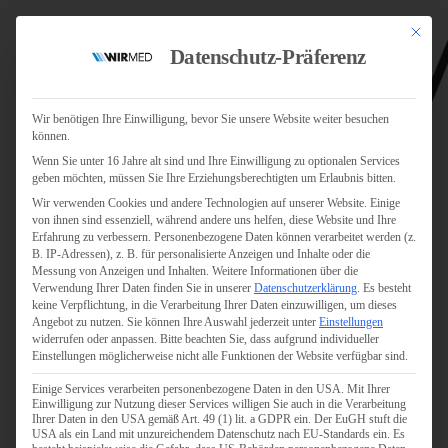
Mit dies
Datenschutz-Präferenz
Wir benötigen Ihre Einwilligung, bevor Sie unsere Website weiter besuchen
können.
Wenn Sie unter 16 Jahre alt sind und Ihre Einwilligung zu optionalen Services
Jobs
geben möchten, müssen Sie Ihre Erziehungsberechtigten um Erlaubnis bitten.
Für Jobsuchende
Wir verwenden Cookies und andere Technologien auf unserer Website. Einige
Für Unternehmen
von ihnen sind essenziell, während andere uns helfen, diese Website und Ihre
Erfahrung zu verbessern.
Personenbezogene Daten können verarbeitet werden (z.
B. IP-Adressen), z. B. für personalisierte Anzeigen und Inhalte oder die
Personaldienstleister
Messung von Anzeigen und Inhalten.
Weitere Informationen über die
Verwendung Ihrer Daten finden Sie in unserer
Datenschutzerklärung
.
Es besteht
Pflege
keine Verpflichtung, in die Verarbeitung Ihrer Daten einzuwilligen, um dieses
Angebot zu nutzen.
Sie können Ihre Auswahl jederzeit unter
Einstellungen
widerrufen oder anpassen.
Bitte beachten Sie, dass aufgrund individueller
Pflegepersonal
Einstellungen möglicherweise nicht alle Funktionen der Website verfügbar sind.
Köln
Einige Services verarbeiten personenbezogene Daten in den USA. Mit Ihrer
Pflegepersonal
Einwilligung zur Nutzung dieser Services willigen Sie auch in die Verarbeitung
Bonn
Ihrer Daten in den USA gemäß Art. 49 (1) lit. a GDPR ein. Der EuGH stuft die
USA als ein Land mit unzureichendem Datenschutz nach EU-Standards ein. Es
Pflegepersonal