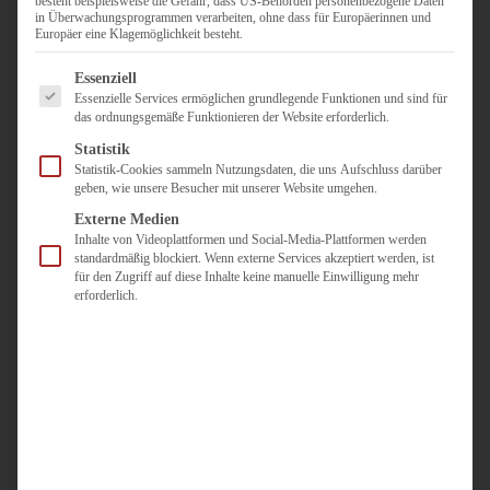
besteht beispielsweise die Gefahr, dass US-Behörden personenbezogene Daten
in Überwachungsprogrammen verarbeiten, ohne dass für Europäerinnen und
Duisburg
Europäer eine Klagemöglichkeit besteht.
Pflegepersonal
Es folgt eine Liste der Service-Gruppen, für die eine Einwilligun
Dortmund
Essenziell
Essenzielle Services ermöglichen grundlegende Funktionen und sind für
Pflegepersonal
das ordnungsgemäße Funktionieren der Website erforderlich.
Düsseldorf
Statistik
Personaldienstleister
Statistik-Cookies sammeln Nutzungsdaten, die uns Aufschluss darüber
geben, wie unsere Besucher mit unserer Website umgehen.
Pädagogik
Über uns
Externe Medien
Inhalte von Videoplattformen und Social-Media-Plattformen werden
Kontakt
standardmäßig blockiert. Wenn externe Services akzeptiert werden, ist
für den Zugriff auf diese Inhalte keine manuelle Einwilligung mehr
erforderlich.
Jobs
Für
Jobsuchende
Für
Unternehmen