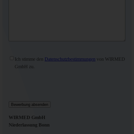
Ohne
Ich stimme den
Datenschutzbestimmungen
von WIRMED
Titel
(erforderlich)
GmbH zu.
WIRMED GmbH
Niederlassung Bonn