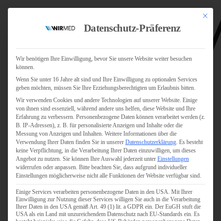
Mit dies
Datenschutz-Präferenz
Wir benötigen Ihre Einwilligung, bevor Sie unsere Website weiter besuchen
können.
Wenn Sie unter 16 Jahre alt sind und Ihre Einwilligung zu optionalen Services
Jobs
geben möchten, müssen Sie Ihre Erziehungsberechtigten um Erlaubnis bitten.
Für Jobsuchende
Wir verwenden Cookies und andere Technologien auf unserer Website. Einige
Für Unternehmen
von ihnen sind essenziell, während andere uns helfen, diese Website und Ihre
Erfahrung zu verbessern.
Personenbezogene Daten können verarbeitet werden (z.
B. IP-Adressen), z. B. für personalisierte Anzeigen und Inhalte oder die
Personaldienstleister
Messung von Anzeigen und Inhalten.
Weitere Informationen über die
Verwendung Ihrer Daten finden Sie in unserer
Datenschutzerklärung
.
Es besteht
Pflege
keine Verpflichtung, in die Verarbeitung Ihrer Daten einzuwilligen, um dieses
Angebot zu nutzen.
Sie können Ihre Auswahl jederzeit unter
Einstellungen
widerrufen oder anpassen.
Bitte beachten Sie, dass aufgrund individueller
Pflegepersonal
Einstellungen möglicherweise nicht alle Funktionen der Website verfügbar sind.
Köln
Einige Services verarbeiten personenbezogene Daten in den USA. Mit Ihrer
Pflegepersonal
Einwilligung zur Nutzung dieser Services willigen Sie auch in die Verarbeitung
Bonn
Ihrer Daten in den USA gemäß Art. 49 (1) lit. a GDPR ein. Der EuGH stuft die
USA als ein Land mit unzureichendem Datenschutz nach EU-Standards ein. Es
Pflegepersonal