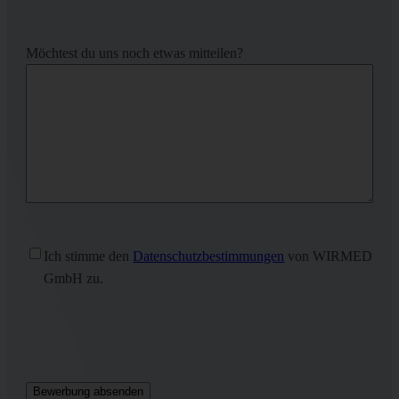
Möchtest du uns noch etwas mitteilen?
Ohne
Ich stimme den
Datenschutzbestimmungen
von WIRMED
Titel
(erforderlich)
GmbH zu.