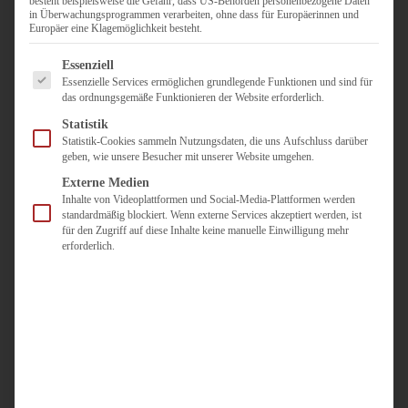
besteht beispielsweise die Gefahr, dass US-Behörden personenbezogene Daten
in Überwachungsprogrammen verarbeiten, ohne dass für Europäerinnen und
Duisburg
Europäer eine Klagemöglichkeit besteht.
Pflegepersonal
Es folgt eine Liste der Service-Gruppen, für die eine Einwilligun
Dortmund
Essenziell
Essenzielle Services ermöglichen grundlegende Funktionen und sind für
Pflegepersonal
das ordnungsgemäße Funktionieren der Website erforderlich.
Düsseldorf
Statistik
Personaldienstleister
Statistik-Cookies sammeln Nutzungsdaten, die uns Aufschluss darüber
geben, wie unsere Besucher mit unserer Website umgehen.
Pädagogik
Über uns
Externe Medien
Inhalte von Videoplattformen und Social-Media-Plattformen werden
Kontakt
standardmäßig blockiert. Wenn externe Services akzeptiert werden, ist
für den Zugriff auf diese Inhalte keine manuelle Einwilligung mehr
erforderlich.
Jobs
Für
Jobsuchende
Für
Unternehmen