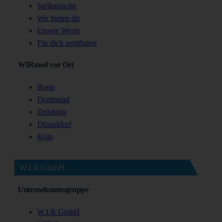
Stellensuche
Wir bieten dir
Unsere Werte
Für dich zertifiziert
WIRmed vor Ort
Bonn
Dortmund
Duisburg
Düsseldorf
Köln
W.I.R GmbH
Unternehmensgruppe
W.I.R GmbH