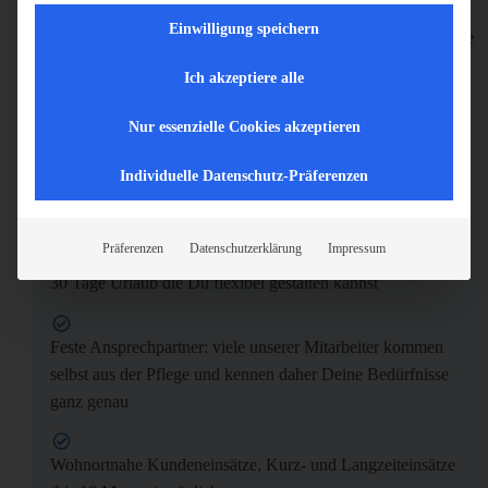
Bei uns bist Du mobil! Es besteht ab dem ersten Arbeitstag
Einwilligung speichern
die Möglichkeit, dass ein Firmenfahrzeug inklusive Tankkarte
auch zur privaten Nutzung zur Verfügung gestellt wird, oder
Ich akzeptiere alle
wir erstatten Dir die Fahrtkosten
Nur essenzielle Cookies akzeptieren
Wunscheinbindung bei der Dienstplangestaltung
Individuelle Datenschutz-Präferenzen
Urlaubs- und Weihnachtsgeld
Präferenzen
Datenschutzerklärung
Impressum
30 Tage Urlaub die Du flexibel gestalten kannst
Feste Ansprechpartner: viele unserer Mitarbeiter kommen
selbst aus der Pflege und kennen daher Deine Bedürfnisse
ganz genau
Wohnortnahe Kundeneinsätze, Kurz- und Langzeiteinsätze