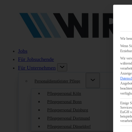
Wir benö
Wenn Sie
Jobs
Erziehun
Wir verw
Für Jobsuchende
während 
Für Unternehmen
verarbei
Anzeigen
Datensc
Personaldienstleister Pflege
Angebot
beachten
Pflegepersonal Köln
verfügba
Pflegepersonal Bonn
Einige S
Services
Pflegepersonal Duisburg
EuGH st
beispie
Pflegepersonal Dortmund
verarbei
Pflegepersonal Düsseldorf