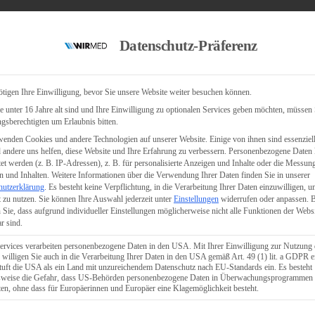
Datenschutz-Präferenz
tigen Ihre Einwilligung, bevor Sie unsere Website weiter besuchen können.
 unter 16 Jahre alt sind und Ihre Einwilligung zu optionalen Services geben möchten, müssen 
gsberechtigten um Erlaubnis bitten.
enden Cookies und andere Technologien auf unserer Website. Einige von ihnen sind essenziell
andere uns helfen, diese Website und Ihre Erfahrung zu verbessern.
Personenbezogene Daten
tet werden (z. B. IP-Adressen), z. B. für personalisierte Anzeigen und Inhalte oder die Messun
 und Inhalten.
Weitere Informationen über die Verwendung Ihrer Daten finden Sie in unserer
hutzerklärung
.
Es besteht keine Verpflichtung, in die Verarbeitung Ihrer Daten einzuwilligen, u
 zu nutzen.
Sie können Ihre Auswahl jederzeit unter
Einstellungen
widerrufen oder anpassen.
B
 Sie, dass aufgrund individueller Einstellungen möglicherweise nicht alle Funktionen der Webs
r sind.
ervices verarbeiten personenbezogene Daten in den USA. Mit Ihrer Einwilligung zur Nutzung 
 willigen Sie auch in die Verarbeitung Ihrer Daten in den USA gemäß Art. 49 (1) lit. a GDPR e
uft die USA als ein Land mit unzureichendem Datenschutz nach EU-Standards ein. Es besteht
lsweise die Gefahr, dass US-Behörden personenbezogene Daten in Überwachungsprogrammen
ten, ohne dass für Europäerinnen und Europäer eine Klagemöglichkeit besteht.