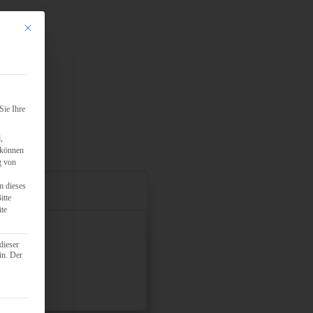
Mit diesem Button wird der Dialog geschlossen. Seine Funktionalität ist identisch mit d
Sie Ihre
,
 können
g von
m dieses
itte
ite
dieser
in. Der