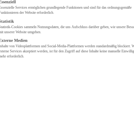
lgt eine Liste der Service-Gruppen, für die eine Einwilligung
Essenziell
Essenzielle Services ermöglichen grundlegende Funktionen und sind für das ordnungsgemäße
Funktionieren der Website erforderlich.
Statistik
Statistik-Cookies sammeln Nutzungsdaten, die uns Aufschluss darüber geben, wie unsere Besu
mit unserer Website umgehen.
Externe Medien
Inhalte von Videoplattformen und Social-Media-Plattformen werden standardmäßig blockiert. 
externe Services akzeptiert werden, ist für den Zugriff auf diese Inhalte keine manuelle Einwill
mehr erforderlich.