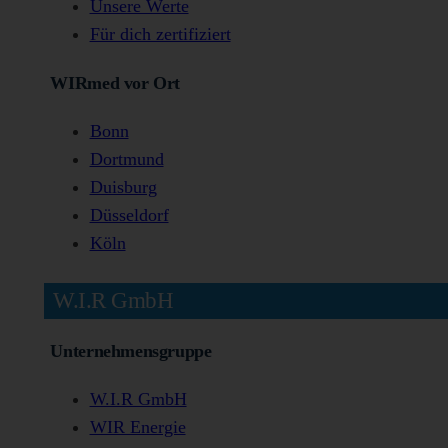
Unsere Werte
Für dich zertifiziert
WIRmed vor Ort
Bonn
Dortmund
Duisburg
Düsseldorf
Köln
W.I.R GmbH
Unternehmensgruppe
W.I.R GmbH
WIR Energie