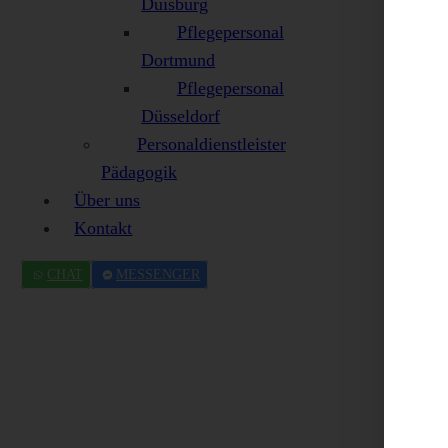
Duisburg
Pflegepersonal
Dortmund
Pflegepersonal
Düsseldorf
Personaldienstleister
Pädagogik
Über uns
Kontakt
CHAT
MESSENGER