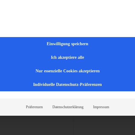
lgreich im Bereich…
Einwilligung speichern
Ich akzeptiere alle
ge!Du suchst eine sinnvolle
Nur essenzielle Cookies akzeptieren
n Umfeld?Dann…
Individuelle Datenschutz-Präferenzen
Präferenzen
Datenschutzerklärung
Impressum