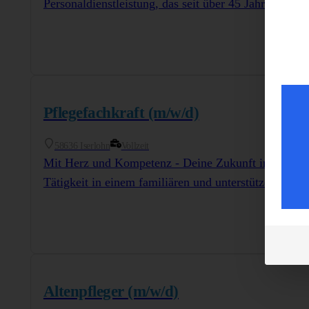
Personaldienstleistung, das seit über 45 Jahren erfo
Pflegefachkraft (m/w/d)
58636 Iserlohn
Vollzeit
Mit Herz und Kompetenz - Deine Zukunft in der Pfle
Tätigkeit in einem familiären und unterstützende
Altenpfleger (m/w/d)