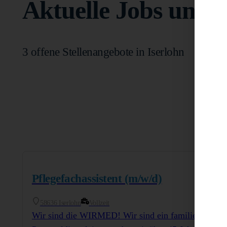
Aktuelle Jobs und S
3 offene Stellenangebote in Iserlohn
Pflegefachassistent (m/w/d)
58636 Iserlohn
Vollzeit
Wir sind die WIRMED! Wir sind ein familiengeführ