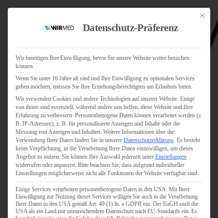
Mit dies
Datenschutz-Präferenz
Wir benötigen Ihre Einwilligung, bevor Sie unsere Website weiter besuchen
können.
Wenn Sie unter 16 Jahre alt sind und Ihre Einwilligung zu optionalen Services
Jobs
geben möchten, müssen Sie Ihre Erziehungsberechtigten um Erlaubnis bitten.
Für Jobsuchende
Wir verwenden Cookies und andere Technologien auf unserer Website. Einige
Für Unternehmen
von ihnen sind essenziell, während andere uns helfen, diese Website und Ihre
Erfahrung zu verbessern.
Personenbezogene Daten können verarbeitet werden (z.
B. IP-Adressen), z. B. für personalisierte Anzeigen und Inhalte oder die
Personaldienstleister
Messung von Anzeigen und Inhalten.
Weitere Informationen über die
Verwendung Ihrer Daten finden Sie in unserer
Datenschutzerklärung
.
Es besteht
Pflege
keine Verpflichtung, in die Verarbeitung Ihrer Daten einzuwilligen, um dieses
Angebot zu nutzen.
Sie können Ihre Auswahl jederzeit unter
Einstellungen
widerrufen oder anpassen.
Bitte beachten Sie, dass aufgrund individueller
Pflegepersonal
Einstellungen möglicherweise nicht alle Funktionen der Website verfügbar sind.
Köln
Einige Services verarbeiten personenbezogene Daten in den USA. Mit Ihrer
Pflegepersonal
Einwilligung zur Nutzung dieser Services willigen Sie auch in die Verarbeitung
Bonn
Ihrer Daten in den USA gemäß Art. 49 (1) lit. a GDPR ein. Der EuGH stuft die
USA als ein Land mit unzureichendem Datenschutz nach EU-Standards ein. Es
Pflegepersonal