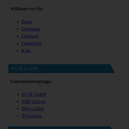
WIRmed vor Ort
Bonn
Dortmund
Duisburg
Düsseldorf
Köln
W.I.R GmbH
Unternehmensgruppe
W.I.R GmbH
WIR Energie
IRW GmbH
IP Freiberg