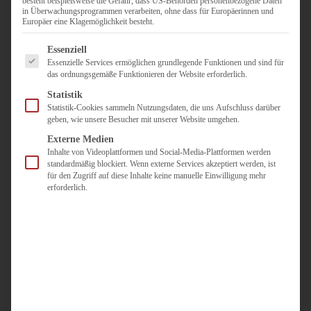
besteht beispielsweise die Gefahr, dass US-Behörden personenbezogene Daten
in Überwachungsprogrammen verarbeiten, ohne dass für Europäerinnen und
Duisburg
Europäer eine Klagemöglichkeit besteht.
Pflegepersonal
Es folgt eine Liste der Service-Gruppen, für die eine Einwilligun
Dortmund
Essenziell
Essenzielle Services ermöglichen grundlegende Funktionen und sind für
Pflegepersonal
das ordnungsgemäße Funktionieren der Website erforderlich.
Düsseldorf
Statistik
Personaldienstleister
Statistik-Cookies sammeln Nutzungsdaten, die uns Aufschluss darüber
geben, wie unsere Besucher mit unserer Website umgehen.
Pädagogik
Über uns
Externe Medien
Inhalte von Videoplattformen und Social-Media-Plattformen werden
Kontakt
standardmäßig blockiert. Wenn externe Services akzeptiert werden, ist
für den Zugriff auf diese Inhalte keine manuelle Einwilligung mehr
erforderlich.
Jobs
Für
Jobsuchende
Für
Unternehmen