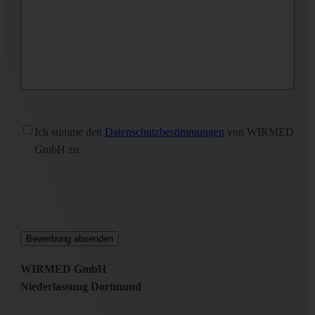
Ohne
Ich stimme den
Datenschutzbestimmungen
von WIRMED
Titel
(erforderlich)
GmbH zu.
WIRMED GmbH
Niederlassung Dortmund