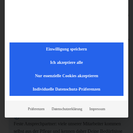
Wir bieten Dir ein sicheres und unbefristetes Arbeitsverhältnis
Bei uns bist Du mobil! Es besteht ab dem ersten Arbeitstag
die Möglichkeit, dass ein Firmenfahrzeug inklusive Tankkarte
auch zur privaten Nutzung zur Verfügung gestellt wird, oder
Einwilligung speichern
wir erstatten Dir die Fahrtkosten
Ich akzeptiere alle
Wunscheinbindung bei der Dienstplangestaltung
Nur essenzielle Cookies akzeptieren
Urlaubs- und Weihnachtsgeld
Individuelle Datenschutz-Präferenzen
30 Tage Urlaub die Du flexibel gestalten kannst
Präferenzen
Datenschutzerklärung
Impressum
Feste Ansprechpartner: viele unserer Mitarbeiter kommen
selbst aus der Pflege und kennen daher Deine Bedürfnisse