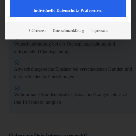
Bei uns bist Du mobil! Es besteht die Möglichkeit, dass ein
Individuelle Datenschutz-Präferenzen
Firmenfahrzeug inklusive Tankkarte auch zur privaten
Nutzung zur Verfügung gestellt wird, oder wir erstatten Dir
die Fahrtkosten
Präferenzen
Datenschutzerklärung
Impressum
Wunscheinbindung bei der Dienstplangestaltung und
individuelle Urlaubsplanung
Abwechslungsreiche Einsätze bei verschiedenen Kunden und
in verschiedenen Einrichtungen
Wohnortnahe Kundeneinsätze, Kurz- und Langzeiteinsätze
(bis 18 Monate) möglich
Haben wir Dein Interesse geweckt?