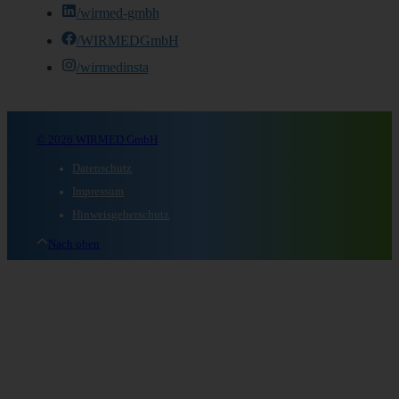
/wirmed-gmbh
/WIRMEDGmbH
/wirmedinsta
© 2026 WIRMED GmbH
Datenschutz
Impressum
Hinweisgeberschutz
Nach oben