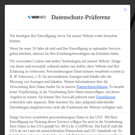
Mit dies
Datenschutz-Präferenz
Wir benötigen Ihre Einwilligung, bevor Sie unsere Website weiter besuchen
können.
Wenn Sie unter 16 Jahre alt sind und Ihre Einwilligung zu optionalen Services
Jobs
geben möchten, müssen Sie Ihre Erziehungsberechtigten um Erlaubnis bitten.
Für Jobsuchende
Wir verwenden Cookies und andere Technologien auf unserer Website. Einige
Für Unternehmen
von ihnen sind essenziell, während andere uns helfen, diese Website und Ihre
Erfahrung zu verbessern.
Personenbezogene Daten können verarbeitet werden (z.
B. IP-Adressen), z. B. für personalisierte Anzeigen und Inhalte oder die
Personaldienstleister
Messung von Anzeigen und Inhalten.
Weitere Informationen über die
Verwendung Ihrer Daten finden Sie in unserer
Datenschutzerklärung
.
Es besteht
Pflege
keine Verpflichtung, in die Verarbeitung Ihrer Daten einzuwilligen, um dieses
Angebot zu nutzen.
Sie können Ihre Auswahl jederzeit unter
Einstellungen
widerrufen oder anpassen.
Bitte beachten Sie, dass aufgrund individueller
Pflegepersonal
Einstellungen möglicherweise nicht alle Funktionen der Website verfügbar sind.
Köln
Einige Services verarbeiten personenbezogene Daten in den USA. Mit Ihrer
Pflegepersonal
Einwilligung zur Nutzung dieser Services willigen Sie auch in die Verarbeitung
Bonn
Ihrer Daten in den USA gemäß Art. 49 (1) lit. a GDPR ein. Der EuGH stuft die
USA als ein Land mit unzureichendem Datenschutz nach EU-Standards ein. Es
Pflegepersonal