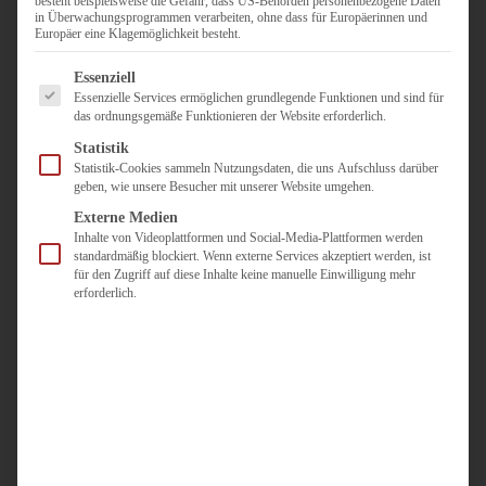
besteht beispielsweise die Gefahr, dass US-Behörden personenbezogene Daten
in Überwachungsprogrammen verarbeiten, ohne dass für Europäerinnen und
Duisburg
Europäer eine Klagemöglichkeit besteht.
Pflegepersonal
Es folgt eine Liste der Service-Gruppen, für die eine Einwilligun
Dortmund
Essenziell
Essenzielle Services ermöglichen grundlegende Funktionen und sind für
Pflegepersonal
das ordnungsgemäße Funktionieren der Website erforderlich.
Düsseldorf
Statistik
Personaldienstleister
Statistik-Cookies sammeln Nutzungsdaten, die uns Aufschluss darüber
geben, wie unsere Besucher mit unserer Website umgehen.
Pädagogik
Über uns
Externe Medien
Inhalte von Videoplattformen und Social-Media-Plattformen werden
Kontakt
standardmäßig blockiert. Wenn externe Services akzeptiert werden, ist
für den Zugriff auf diese Inhalte keine manuelle Einwilligung mehr
erforderlich.
Jobs
Für
Jobsuchende
Für
Unternehmen