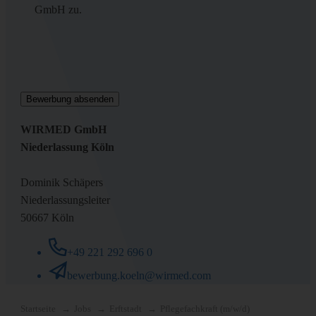
Titel
(erforderlich)
GmbH zu.
WIRMED GmbH
Niederlassung Köln
Dominik Schäpers
Niederlassungsleiter
50667 Köln
+49 221 292 696 0
bewerbung.koeln@wirmed.com
Startseite
Jobs
Erftstadt
Pflegefachkraft (m/w/d)