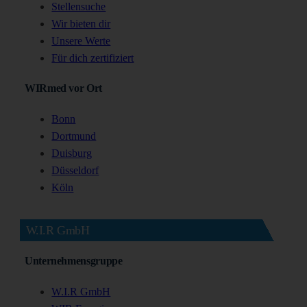
Stellensuche
Wir bieten dir
Unsere Werte
Für dich zertifiziert
WIRmed vor Ort
Bonn
Dortmund
Duisburg
Düsseldorf
Köln
W.I.R GmbH
Unternehmensgruppe
W.I.R GmbH