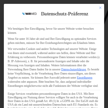
Mit dies
Datenschutz-Präferenz
Wir benötigen Ihre Einwilligung, bevor Sie unsere Website weiter besuchen
können.
Wenn Sie unter 16 Jahre alt sind und Ihre Einwilligung zu optionalen Services
Jobs
geben möchten, müssen Sie Ihre Erziehungsberechtigten um Erlaubnis bitten.
Für Jobsuchende
Wir verwenden Cookies und andere Technologien auf unserer Website. Einige
Für Unternehmen
von ihnen sind essenziell, während andere uns helfen, diese Website und Ihre
Erfahrung zu verbessern.
Personenbezogene Daten können verarbeitet werden (z.
B. IP-Adressen), z. B. für personalisierte Anzeigen und Inhalte oder die
Personaldienstleister
Messung von Anzeigen und Inhalten.
Weitere Informationen über die
Verwendung Ihrer Daten finden Sie in unserer
Datenschutzerklärung
.
Es besteht
Pflege
keine Verpflichtung, in die Verarbeitung Ihrer Daten einzuwilligen, um dieses
Angebot zu nutzen.
Sie können Ihre Auswahl jederzeit unter
Einstellungen
widerrufen oder anpassen.
Bitte beachten Sie, dass aufgrund individueller
Pflegepersonal
Einstellungen möglicherweise nicht alle Funktionen der Website verfügbar sind.
Köln
Einige Services verarbeiten personenbezogene Daten in den USA. Mit Ihrer
Pflegepersonal
Einwilligung zur Nutzung dieser Services willigen Sie auch in die Verarbeitung
Bonn
Ihrer Daten in den USA gemäß Art. 49 (1) lit. a GDPR ein. Der EuGH stuft die
USA als ein Land mit unzureichendem Datenschutz nach EU-Standards ein. Es
Pflegepersonal