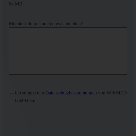
64 MB.
Möchtest du uns noch etwas mitteilen?
Ohne
Ich stimme den
Datenschutzbestimmungen
von WIRMED
Titel
(erforderlich)
GmbH zu.