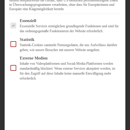
besteht beispielsweise die Gefahr, dass US-Behörden personenbezogene Daten
in Überwachungsprogrammen verarbeiten, ohne dass für Europäerinnen und
Duisburg
Europäer eine Klagemöglichkeit besteht.
Pflegepersonal
Es folgt eine Liste der Service-Gruppen, für die eine Einwilligun
Dortmund
Essenziell
Essenzielle Services ermöglichen grundlegende Funktionen und sind für
Pflegepersonal
das ordnungsgemäße Funktionieren der Website erforderlich.
Düsseldorf
Statistik
Personaldienstleister
Statistik-Cookies sammeln Nutzungsdaten, die uns Aufschluss darüber
geben, wie unsere Besucher mit unserer Website umgehen.
Pädagogik
Über uns
Externe Medien
Inhalte von Videoplattformen und Social-Media-Plattformen werden
Kontakt
standardmäßig blockiert. Wenn externe Services akzeptiert werden, ist
für den Zugriff auf diese Inhalte keine manuelle Einwilligung mehr
erforderlich.
Jobs
Für
Jobsuchende
Für
Unternehmen