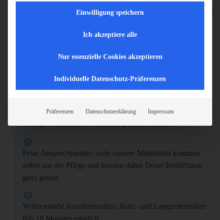
Bei uns bist Du mobil! Es besteht ab dem ersten Arbeitstag
Einwilligung speichern
die Möglichkeit, dass ein Firmenfahrzeug inklusive Tankkarte
auch zur privaten Nutzung zur Verfügung gestellt wird, oder
Ich akzeptiere alle
wir erstatten Dir die Fahrtkosten
Nur essenzielle Cookies akzeptieren
Wunscheinbindung bei der Dienstplangestaltung
Individuelle Datenschutz-Präferenzen
Urlaubs- und Weihnachtsgeld
Präferenzen
Datenschutzerklärung
Impressum
30 Tage Urlaub die Du flexibel gestalten kannst
Feste Ansprechpartner: viele unserer Mitarbeiter kommen
selbst aus der Pflege und kennen daher Deine Bedürfnisse
ganz genau
Wohnortnahe Kundeneinsätze, Kurz- und Langzeiteinsätze
(bis 18 Monate) möglich