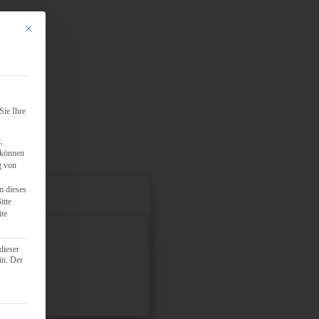
Mit diesem Button wird der Dialog geschlossen. Seine Funktionalität ist identisch mit d
Sie Ihre
,
 können
g von
m dieses
itte
ite
dieser
in. Der