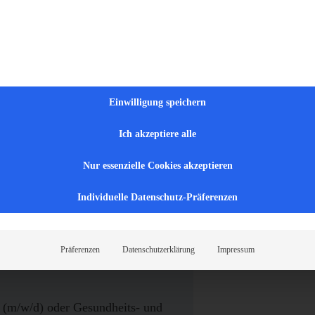
i der WIRMED genau richtig!
eitswesen bringen wir Dich dorthin, wo Du wirklich
Einwilligung speichern
chter Unterstützung
Ich akzeptiere alle
32450
Nur essenzielle Cookies akzeptieren
Individuelle Datenschutz-Präferenzen
Präferenzen
Datenschutzerklärung
Impressum
t (m/w/d) oder Gesundheits- und