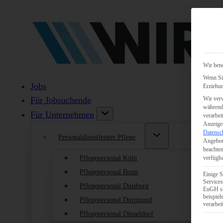
Wir benö
Wenn Sie
Jobs
Erziehun
Wir verw
Für Jobsuchende
während 
Für Unternehmen
verarbei
Anzeigen
Datensc
Personaldienstleister Pflege
Angebot
beachten
Pflegepersonal Köln
verfügba
Pflegepersonal Bonn
Einige S
Services
Pflegepersonal Duisburg
EuGH st
beispie
Pflegepersonal Dortmund
verarbei
Pflegepersonal Düsseldorf