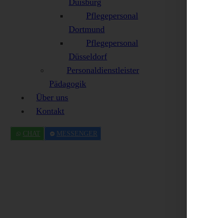
Duisburg
Pflegepersonal
Dortmund
Pflegepersonal
Düsseldorf
Personaldienstleister
Pädagogik
Über uns
Kontakt
CHAT
MESSENGER