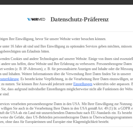
Datenschutz-Präferenz
tigen Ihre Einwilligung, bevor Sie unsere Website weiter besuchen können.
 unter 16 Jahre alt sind und Ihre Einwilligung zu optionalen Services geben möchten, müssen 
gsberechtigten um Erlaubnis bitten.
enden Cookies und andere Technologien auf unserer Website. Einige von ihnen sind essenziell
andere uns helfen, diese Website und Ihre Erfahrung zu verbessern.
Personenbezogene Daten
tet werden (z. B. IP-Adressen), z. B. für personalisierte Anzeigen und Inhalte oder die Messun
 und Inhalten.
Weitere Informationen über die Verwendung Ihrer Daten finden Sie in unserer
hutzerklärung
.
Es besteht keine Verpflichtung, in die Verarbeitung Ihrer Daten einzuwilligen, u
 zu nutzen.
Sie können Ihre Auswahl jederzeit unter
Einstellungen
widerrufen oder anpassen.
B
 Sie, dass aufgrund individueller Einstellungen möglicherweise nicht alle Funktionen der Webs
r sind.
ervices verarbeiten personenbezogene Daten in den USA. Mit Ihrer Einwilligung zur Nutzung 
 willigen Sie auch in die Verarbeitung Ihrer Daten in den USA gemäß Art. 49 (1) lit. a GDPR e
uft die USA als ein Land mit unzureichendem Datenschutz nach EU-Standards ein. Es besteht
lsweise die Gefahr, dass US-Behörden personenbezogene Daten in Überwachungsprogrammen
ten, ohne dass für Europäerinnen und Europäer eine Klagemöglichkeit besteht.