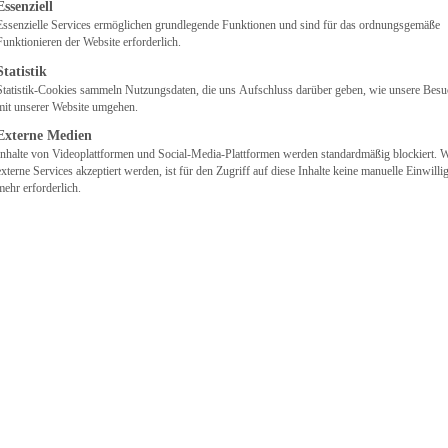
lgt eine Liste der Service-Gruppen, für die eine Einwilligung
Essenziell
Essenzielle Services ermöglichen grundlegende Funktionen und sind für das ordnungsgemäße
Funktionieren der Website erforderlich.
Statistik
Statistik-Cookies sammeln Nutzungsdaten, die uns Aufschluss darüber geben, wie unsere Besu
mit unserer Website umgehen.
Externe Medien
Inhalte von Videoplattformen und Social-Media-Plattformen werden standardmäßig blockiert. 
externe Services akzeptiert werden, ist für den Zugriff auf diese Inhalte keine manuelle Einwill
mehr erforderlich.