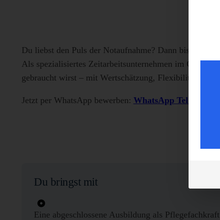
Du liebst den Puls der Notaufnahme? Dann bist Du be
Als spezialisiertes Zeitarbeitsunternehmen im Gesundh
gebraucht wirst – mit Wertschätzung, Flexibilität und e
Jetzt per WhatsApp bewerben:
WhatsApp Tel. 017770
Du bringst mit
Eine abgeschlossene Ausbildung als Pflegefachkraf