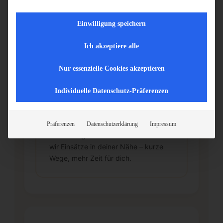
Jugendhilfe am besten zu dir passt –
ohne dich gleich für immer
Einwilligung speichern
festzulegen.
Ich akzeptiere alle
Nur essenzielle Cookies akzeptieren
🗺️
Individuelle Datenschutz-Präferenzen
Wohnortnahe Einsätze
Durch unser gewachsenes
Präferenzen
Datenschutzerklärung
Impressum
Einrichtungsnetzwerk in NRW finden
wir Einsätze in deiner Nähe – kurze
Wege, mehr Zeit für dich.