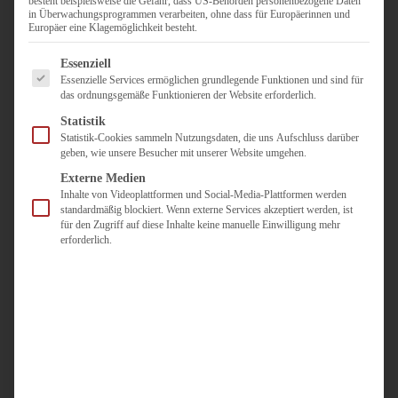
besteht beispielsweise die Gefahr, dass US-Behörden personenbezogene Daten
in Überwachungsprogrammen verarbeiten, ohne dass für Europäerinnen und
Duisburg
Europäer eine Klagemöglichkeit besteht.
Pflegepersonal
Es folgt eine Liste der Service-Gruppen, für die eine Einwilligun
Dortmund
Essenziell
Essenzielle Services ermöglichen grundlegende Funktionen und sind für
Pflegepersonal
das ordnungsgemäße Funktionieren der Website erforderlich.
Düsseldorf
Statistik
Personaldienstleister
Statistik-Cookies sammeln Nutzungsdaten, die uns Aufschluss darüber
geben, wie unsere Besucher mit unserer Website umgehen.
Pädagogik
Über uns
Externe Medien
Inhalte von Videoplattformen und Social-Media-Plattformen werden
Kontakt
standardmäßig blockiert. Wenn externe Services akzeptiert werden, ist
für den Zugriff auf diese Inhalte keine manuelle Einwilligung mehr
erforderlich.
Jobs
Für
Jobsuchende
Für
Unternehmen