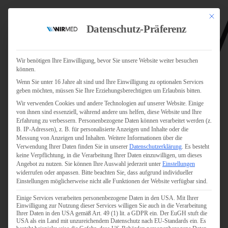
Mit dies
Datenschutz-Präferenz
Wir benötigen Ihre Einwilligung, bevor Sie unsere Website weiter besuchen
können.
Wenn Sie unter 16 Jahre alt sind und Ihre Einwilligung zu optionalen Services
Jobs
geben möchten, müssen Sie Ihre Erziehungsberechtigten um Erlaubnis bitten.
Für Jobsuchende
Wir verwenden Cookies und andere Technologien auf unserer Website. Einige
Für Unternehmen
von ihnen sind essenziell, während andere uns helfen, diese Website und Ihre
Erfahrung zu verbessern.
Personenbezogene Daten können verarbeitet werden (z.
B. IP-Adressen), z. B. für personalisierte Anzeigen und Inhalte oder die
Personaldienstleister
Messung von Anzeigen und Inhalten.
Weitere Informationen über die
Verwendung Ihrer Daten finden Sie in unserer
Datenschutzerklärung
.
Es besteht
Pflege
keine Verpflichtung, in die Verarbeitung Ihrer Daten einzuwilligen, um dieses
Angebot zu nutzen.
Sie können Ihre Auswahl jederzeit unter
Einstellungen
widerrufen oder anpassen.
Bitte beachten Sie, dass aufgrund individueller
Pflegepersonal
Einstellungen möglicherweise nicht alle Funktionen der Website verfügbar sind.
Köln
Einige Services verarbeiten personenbezogene Daten in den USA. Mit Ihrer
Pflegepersonal
Einwilligung zur Nutzung dieser Services willigen Sie auch in die Verarbeitung
Bonn
Ihrer Daten in den USA gemäß Art. 49 (1) lit. a GDPR ein. Der EuGH stuft die
USA als ein Land mit unzureichendem Datenschutz nach EU-Standards ein. Es
Pflegepersonal