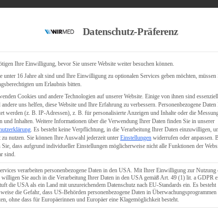
Datenschutz-Präferenz
tigen Ihre Einwilligung, bevor Sie unsere Website weiter besuchen können.
 unter 16 Jahre alt sind und Ihre Einwilligung zu optionalen Services geben möchten, müssen 
gsberechtigten um Erlaubnis bitten.
enden Cookies und andere Technologien auf unserer Website. Einige von ihnen sind essenziell
andere uns helfen, diese Website und Ihre Erfahrung zu verbessern.
Personenbezogene Daten
tet werden (z. B. IP-Adressen), z. B. für personalisierte Anzeigen und Inhalte oder die Messun
 und Inhalten.
Weitere Informationen über die Verwendung Ihrer Daten finden Sie in unserer
hutzerklärung
.
Es besteht keine Verpflichtung, in die Verarbeitung Ihrer Daten einzuwilligen, u
 zu nutzen.
Sie können Ihre Auswahl jederzeit unter
Einstellungen
widerrufen oder anpassen.
B
 Sie, dass aufgrund individueller Einstellungen möglicherweise nicht alle Funktionen der Webs
r sind.
ervices verarbeiten personenbezogene Daten in den USA. Mit Ihrer Einwilligung zur Nutzung 
 willigen Sie auch in die Verarbeitung Ihrer Daten in den USA gemäß Art. 49 (1) lit. a GDPR e
uft die USA als ein Land mit unzureichendem Datenschutz nach EU-Standards ein. Es besteht
lsweise die Gefahr, dass US-Behörden personenbezogene Daten in Überwachungsprogrammen
ten, ohne dass für Europäerinnen und Europäer eine Klagemöglichkeit besteht.