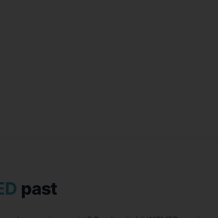
ED
past