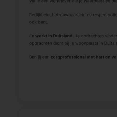
Wil je een werkgever die je waardeert en di
Eerlijkheid, betrouwbaarheid en respectvoll
ook bent.
Je werkt in Duitsland:
Je opdrachten vinden
opdrachten dicht bij je woonplaats in Duitsl
Ben jij een
zorgprofessional met hart en v