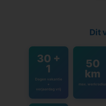
Dit 
30 +
50
1
km
Dagen vakantie
+
max. werkradiu
verjaardag vrij