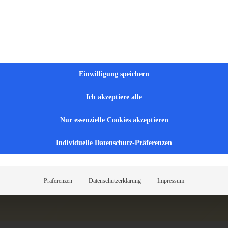
Einwilligung speichern
Ich akzeptiere alle
t op je! 🎉
Nur essenzielle Cookies akzeptieren
repen!
Individuelle Datenschutz-Präferenzen
je weg of vakantie – jouw bedrijfsauto is van jou. Geen 
ometervergoeding voor je eigen auto.
Präferenzen
Datenschutzerklärung
Impressum
flexibel in je werk – en 100% kosteloos voor jou!