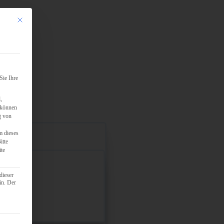
Mit diesem Button wird der Dialog geschlossen. Seine Funktionalität ist identisch mit d
Sie Ihre
,
 können
g von
m dieses
itte
ite
dieser
in. Der