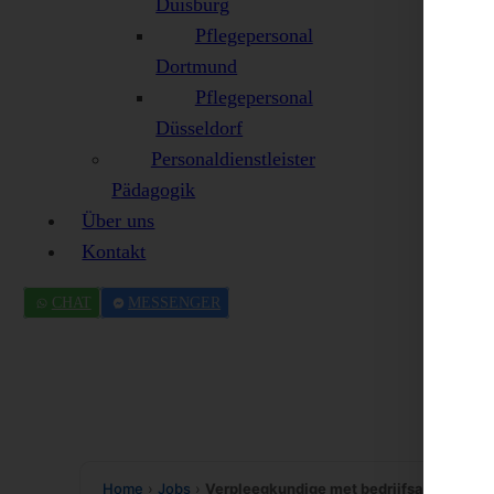
Duisburg
Pflegepersonal
Dortmund
Pflegepersonal
Düsseldorf
Personaldienstleister
Pädagogik
Über uns
Kontakt
CHAT
MESSENGER
Home
›
Jobs
›
Verpleegkundige met bedrijfsauto