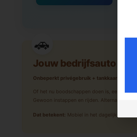
Jouw bedrijfsauto wach
Onbeperkt privégebruik + tankkaart inbeg
Of het nu boodschappen doen is, een weekend
Gewoon instappen en rijden. Alternatief: kil
Dat betekent:
Mobiel in het dagelijks leven, 