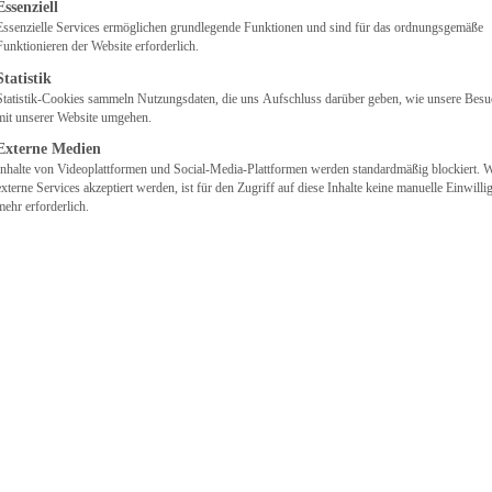
lgt eine Liste der Service-Gruppen, für die eine Einwilligung
Essenziell
Essenzielle Services ermöglichen grundlegende Funktionen und sind für das ordnungsgemäße
Funktionieren der Website erforderlich.
Statistik
Statistik-Cookies sammeln Nutzungsdaten, die uns Aufschluss darüber geben, wie unsere Besu
mit unserer Website umgehen.
Externe Medien
Inhalte von Videoplattformen und Social-Media-Plattformen werden standardmäßig blockiert. 
externe Services akzeptiert werden, ist für den Zugriff auf diese Inhalte keine manuelle Einwill
mehr erforderlich.