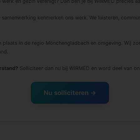
e werk en gezin verenigt? Dan ben je bij WIRMED precies aan
e samenwerking kenmerken ons werk. We luisteren, communic
 plaats in de regio Mönchengladbach en omgeving. Wij zo
and.
erstand?
Solliciteer dan nu bij WIRMED en word deel van on
Nu solliciteren →