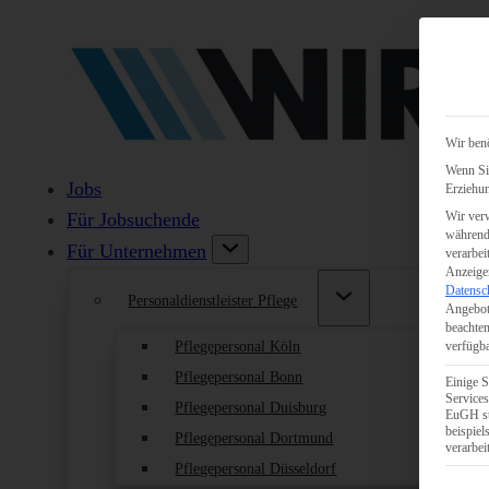
Wir benö
Wenn Sie
Jobs
Erziehun
Wir verw
Für Jobsuchende
während 
Für Unternehmen
verarbei
Anzeigen
Datensc
Personaldienstleister Pflege
Angebot
beachten
Pflegepersonal Köln
verfügba
Pflegepersonal Bonn
Einige S
Services
Pflegepersonal Duisburg
EuGH st
beispie
Pflegepersonal Dortmund
verarbei
Pflegepersonal Düsseldorf