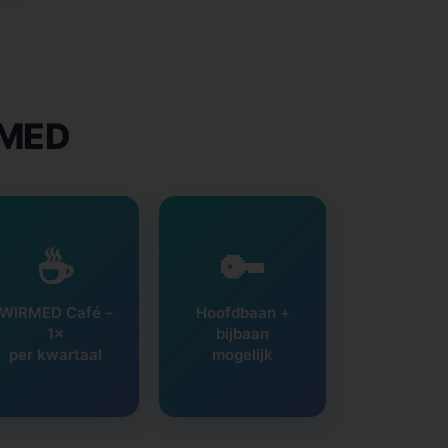
RMED
☕
🔑
WIRMED Café –
Hoofdbaan +
1×
bijbaan
per kwartaal
mogelijk