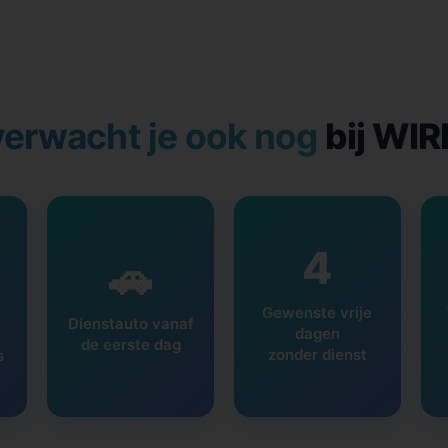
verwacht je ook nog
bij WI
4
🚗
Gewenste vrije
Dienstauto vanaf
dagen
de eerste dag
zonder dienst
s