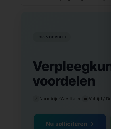
TOP-VOORDEEL
Verpleegkundig
voordelen
Noordrijn-Westfalen
Voltijd / Deeltijd
📍
💼
⏰
Nu solliciteren →
📱