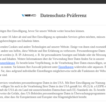
Datenschutz-Präferenz
tigen Ihre Einwilligung, bevor Sie unsere Website weiter besuchen können.
 unter 16 Jahre alt sind und Ihre Einwilligung zu optionalen Services geben möchten, müssen 
gsberechtigten um Erlaubnis bitten.
enden Cookies und andere Technologien auf unserer Website. Einige von ihnen sind essenziell
andere uns helfen, diese Website und Ihre Erfahrung zu verbessern.
Personenbezogene Daten
tet werden (z. B. IP-Adressen), z. B. für personalisierte Anzeigen und Inhalte oder die Messun
 und Inhalten.
Weitere Informationen über die Verwendung Ihrer Daten finden Sie in unserer
hutzerklärung
.
Es besteht keine Verpflichtung, in die Verarbeitung Ihrer Daten einzuwilligen, u
 zu nutzen.
Sie können Ihre Auswahl jederzeit unter
Einstellungen
widerrufen oder anpassen.
B
 Sie, dass aufgrund individueller Einstellungen möglicherweise nicht alle Funktionen der Webs
r sind.
ervices verarbeiten personenbezogene Daten in den USA. Mit Ihrer Einwilligung zur Nutzung 
 willigen Sie auch in die Verarbeitung Ihrer Daten in den USA gemäß Art. 49 (1) lit. a GDPR e
uft die USA als ein Land mit unzureichendem Datenschutz nach EU-Standards ein. Es besteht
lsweise die Gefahr, dass US-Behörden personenbezogene Daten in Überwachungsprogrammen
ten, ohne dass für Europäerinnen und Europäer eine Klagemöglichkeit besteht.