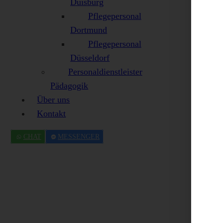
Duisburg
Pflegepersonal
Dortmund
Pflegepersonal
Düsseldorf
Personaldienstleister
Pädagogik
Über uns
Kontakt
CHAT
MESSENGER