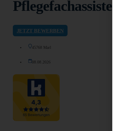
Pflegefachassistent
JETZT BEWERBEN
45768 Marl
08.08.2026