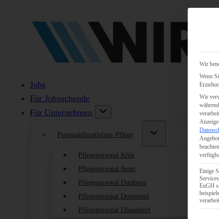
Wir benö
Wenn Sie
Jobs
Erziehun
Wir verw
Für Jobsuchende
während 
Für Unternehmen
verarbei
Anzeigen
Datensc
Personaldienstleister Pflege
Angebot
beachten
Pflegepersonal Köln
verfügba
Pflegepersonal Bonn
Einige S
Services
Pflegepersonal Duisburg
EuGH st
beispie
Pflegepersonal Dortmund
verarbei
Pflegepersonal Düsseldorf