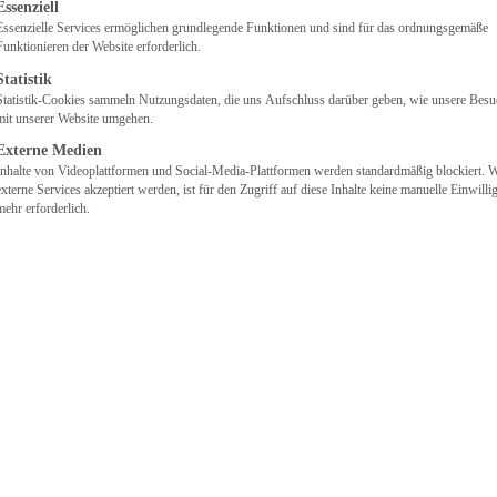
lgt eine Liste der Service-Gruppen, für die eine Einwilligung
Essenziell
Essenzielle Services ermöglichen grundlegende Funktionen und sind für das ordnungsgemäße
Funktionieren der Website erforderlich.
Statistik
Statistik-Cookies sammeln Nutzungsdaten, die uns Aufschluss darüber geben, wie unsere Besu
mit unserer Website umgehen.
Externe Medien
Inhalte von Videoplattformen und Social-Media-Plattformen werden standardmäßig blockiert. 
externe Services akzeptiert werden, ist für den Zugriff auf diese Inhalte keine manuelle Einwill
mehr erforderlich.