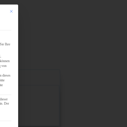
Mit diesem Button wird der Dialog geschlossen. Seine Funktionalität ist identisch mit d
Sie Ihre
,
 können
g von
m dieses
itte
ite
dieser
in. Der